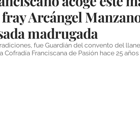
anciscano acoge este m
e fray Arcángel Manzan
pasada madrugada
adiciones, fue Guardián del convento del llane
a Cofradía Franciscana de Pasión hace 25 años 