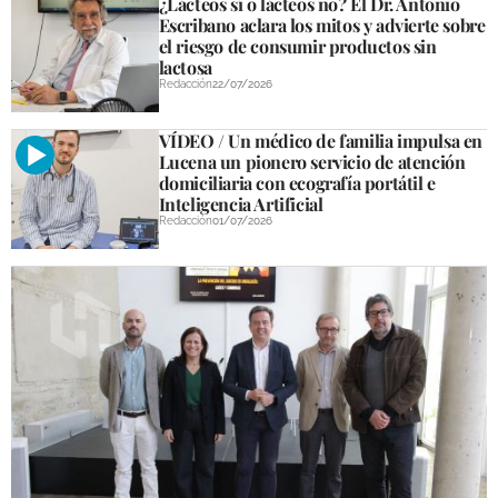
¿Lácteos sí o lácteos no? El Dr. Antonio
Escribano aclara los mitos y advierte sobre
el riesgo de consumir productos sin
GALERÍAS
lactosa
Redacción
22/07/2026
VÍDEO / Un médico de familia impulsa en
Lucena un pionero servicio de atención
domiciliaria con ecografía portátil e
Inteligencia Artificial
Redacción
01/07/2026