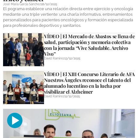
José María García Sánchez
18/12/2025
El pograma establece una relación directa entre ejercicio y oncología
mediante una triple vertiente: una charla informativa, entrenamientos
personalizados para pacientes oncológicos y formación especializada
para profesionales deportivos y sanitarios.
VÍDEO | El Mercado de Abastos se llena de
salud, participación y memoria colectiva
con la jornada “Vive Saludable. Archivo
Vivo”
David Ramírez
13/12/2025
VÍDEO | El XIII Concurso Literario de AFA
Nuestros Ángeles reconoce el talento del
alumnado lucentino en la lucha por
visibilizar el Alzheimer
David Ramírez
11/12/2025