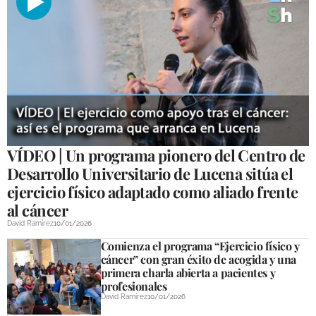
VÍDEO | Un programa pionero del Centro de
Desarrollo Universitario de Lucena sitúa el
ejercicio físico adaptado como aliado frente
al cáncer
David Ramírez
10/01/2026
Comienza el programa “Ejercicio físico y
cáncer” con gran éxito de acogida y una
primera charla abierta a pacientes y
profesionales
David Ramírez
10/01/2026