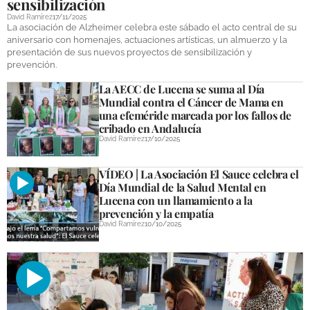
sensibilización
David Ramírez
17/11/2025
La asociación de Alzheimer celebra este sábado el acto central de su
aniversario con homenajes, actuaciones artísticas, un almuerzo y la
presentación de sus nuevos proyectos de sensibilización y
prevención.
La AECC de Lucena se suma al Día
Mundial contra el Cáncer de Mama en
una efeméride marcada por los fallos de
cribado en Andalucía
David Ramírez
17/10/2025
VÍDEO | La Asociación El Sauce celebra el
Día Mundial de la Salud Mental en
Lucena con un llamamiento a la
prevención y la empatía
David Ramírez
10/10/2025