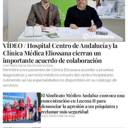
VÍDEO / Hospital Centro de Andalucía y la
Clínica Médica Eliossana cierran un
importante acuerdo de colaboración
José María García Sánchez
26/11/2025
Permitirá a los pacientes de Clínica Eliossana acceder a pruebas
diagnósticas y servicios médicos a través del centro hospitalario,
cubriendo así las especialidades no disponibles en su catálogo de
servicios.
El Sindicato Médico Andaluz convoca una
concentración en Lucena II para
denunciar la agresión a un psiquiatra y
reclamar más seguridad
David Ramírez
26/11/2025