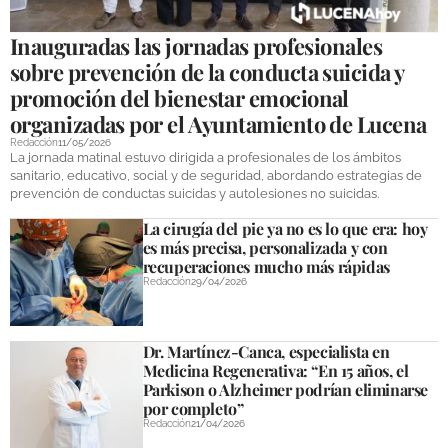
Inauguradas las jornadas profesionales
sobre prevención de la conducta suicida y
promoción del bienestar emocional
organizadas por el Ayuntamiento de Lucena
Redacción
11/05/2026
La jornada matinal estuvo dirigida a profesionales de los ámbitos
sanitario, educativo, social y de seguridad, abordando estrategias de
prevención de conductas suicidas y autolesiones no suicidas.
La cirugía del pie ya no es lo que era: hoy
es más precisa, personalizada y con
recuperaciones mucho más rápidas
Redacción
29/04/2026
Dr. Martínez-Canca, especialista en
Medicina Regenerativa: “En 15 años, el
Parkison o Alzheimer podrían eliminarse
por completo”
Redacción
21/04/2026