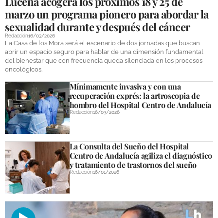
Lucena acogerá los próximos 18 y 25 de
marzo un programa pionero para abordar la
sexualidad durante y después del cáncer
Redacción
16/03/2026
La Casa de los Mora será el escenario de dos jornadas que buscan
abrir un espacio seguro para hablar de una dimensión fundamental
del bienestar que con frecuencia queda silenciada en los procesos
oncológicos.
Mínimamente invasiva y con una
recuperación exprés: la artroscopia de
hombro del Hospital Centro de Andalucía
Redacción
16/03/2026
La Consulta del Sueño del Hospital
Centro de Andalucía agiliza el diagnóstico
y tratamiento de trastornos del sueño
Redacción
16/01/2026