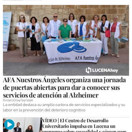
AFA Nuestros Ángeles organiza una jornada
de puertas abiertas para dar a conocer sus
servicios de atención al Alzheimer
Redacción
14/04/2026
La entidad destaca su amplia cartera de servicios especializados y su
labor en la prevención del deterioro cognitivo
VÍDEO | El Centro de Desarrollo
Universitario impulsa en Lucena un
programa sobre sexualidad y cáncer para