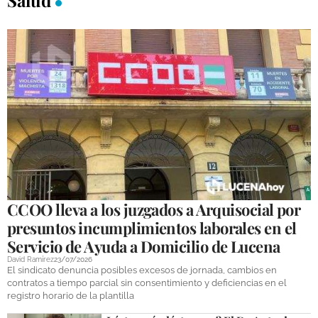
DEPORTES
COMPETICIONES
DEPORTE BASE
OPINIÓN
VENTANA CIUDADANA
CÓRDOBA
PROVINCIA
CCOO lleva a los juzgados a Arquisocial por
SUBBÉTICA HOY
presuntos incumplimientos laborales en el
Servicio de Ayuda a Domicilio de Lucena
SALUD
David Ramírez
23/07/2026
El sindicato denuncia posibles excesos de jornada, cambios en
OBRAS
contratos a tiempo parcial sin consentimiento y deficiencias en el
registro horario de la plantilla
NECROLÓGICAS