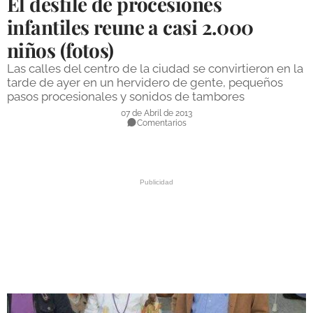
El desfile de procesiones
DEPORTES
infantiles reune a casi 2.000
niños (fotos)
COMPETICIONES
Las calles del centro de la ciudad se convirtieron en la
DEPORTE BASE
tarde de ayer en un hervidero de gente, pequeños
pasos procesionales y sonidos de tambores
OPINIÓN
07 de Abril de 2013
Comentarios
VENTANA CIUDADANA
CÓRDOBA
PROVINCIA
SUBBÉTICA HOY
SALUD
OBRAS
NECROLÓGICAS