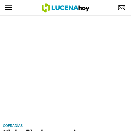
POLÍTICA
AYUNTAMIENTO
ELECCIONES
SUCESOS
ECONOMÍA
DESARROLLO LOCAL
LUCENA EMPRESAS
OCIO
COFRADÍAS
COFRADÍAS