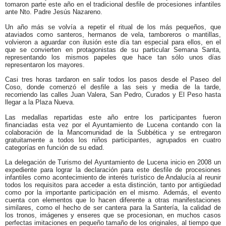
tomaron parte este año en el tradicional desfile de procesiones infantiles
ante Nto. Padre Jesús Nazareno.
Un año más se volvía a repetir el ritual de los más pequeños, que
ataviados como santeros, hermanos de vela, tamboreros o mantillas,
volvieron a aguardar con ilusión este día tan especial para ellos, en el
que se convierten en protagonistas de su particular Semana Santa,
representando los mismos papeles que hace tan sólo unos días
representaron los mayores.
Casi tres horas tardaron en salir todos los pasos desde el Paseo del
Coso, donde comenzó el desfile a las seis y media de la tarde,
recorriendo las calles Juan Valera, San Pedro, Curados y El Peso hasta
llegar a la Plaza Nueva.
Las medallas repartidas este año entre los participantes fueron
financiadas esta vez por el Ayuntamiento de Lucena contando con la
colaboración de la Mancomunidad de la Subbética y se entregaron
gratuitamente a todos los niños participantes, agrupados en cuatro
categorías en función de su edad.
La delegación de Turismo del Ayuntamiento de Lucena inicio en 2008 un
expediente para lograr la declaración para este desfile de procesiones
infantiles como acontecimiento de interés turístico de Andalucía al reunir
todos los requisitos para acceder a esta distinción, tanto por antigüedad
como por la importante participación en el mismo.
Además, el evento
cuenta con elementos que lo hacen diferente a otras manifestaciones
similares, como el hecho de ser cantera para la Santería, la calidad de
los tronos, imágenes y enseres que se procesionan, en muchos casos
perfectas imitaciones en pequeño tamaño de los originales, al tiempo que