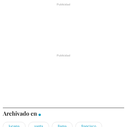
Archivado en
lucena
santa
llama
francisco