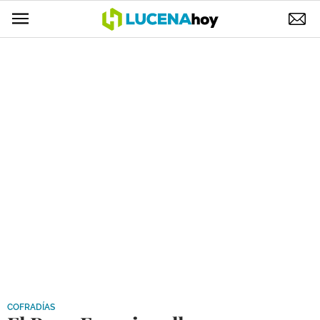
POLÍTICA
AYUNTAMIENTO
ELECCIONES
SUCESOS
ECONOMÍA
DESARROLLO LOCAL
LUCENA EMPRESAS
OCIO
COFRADÍAS
COFRADÍAS