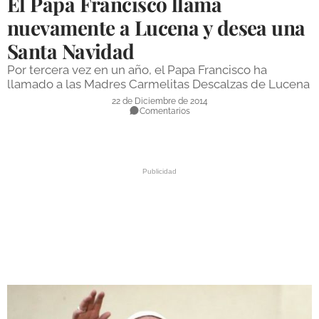
El Papa Francisco llama
DEPORTES
nuevamente a Lucena y desea una
Santa Navidad
COMPETICIONES
Por tercera vez en un año, el Papa Francisco ha
DEPORTE BASE
llamado a las Madres Carmelitas Descalzas de Lucena
OPINIÓN
22 de Diciembre de 2014
Comentarios
VENTANA CIUDADANA
CÓRDOBA
PROVINCIA
SUBBÉTICA HOY
SALUD
OBRAS
NECROLÓGICAS