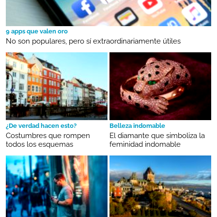
9 apps que valen oro
No son populares, pero sí extraordinariamente útiles
¿De verdad hacen esto?
Belleza indomable
Costumbres que rompen
El diamante que simboliza la
todos los esquemas
feminidad indomable