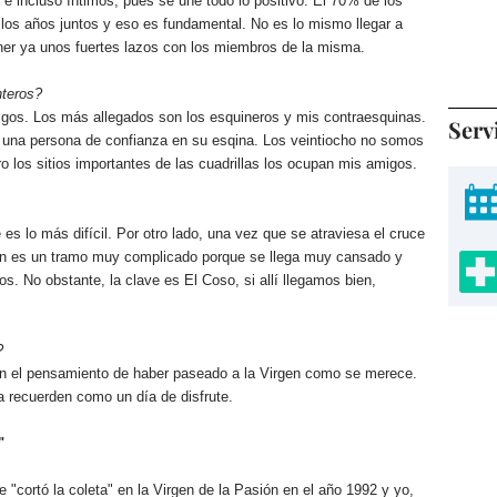
e incluso íntimos, pues se une todo lo positivo. El 70% de los
os años juntos y eso es fundamental. No es lo mismo llegar a
ner ya unos fuertes lazos con los miembros de la misma.
nteros?
 amigos. Los más allegados son los esquineros y mis contraesquinas.
Serv
 una persona de confianza en su esqina. Los veintiocho no somos
o los sitios importantes de las cuadrillas los ocupan mis amigos.
es lo más difícil. Por otro lado, una vez que se atraviesa el cruce
bién es un tramo muy complicado porque se llega muy cansado y
. No obstante, la clave es El Coso, si allí llegamos bien,
?
on el pensamiento de haber paseado a la Virgen como se merece.
 recuerden como un día de disfrute.
"
"cortó la coleta" en la Virgen de la Pasión en el año 1992 y yo,