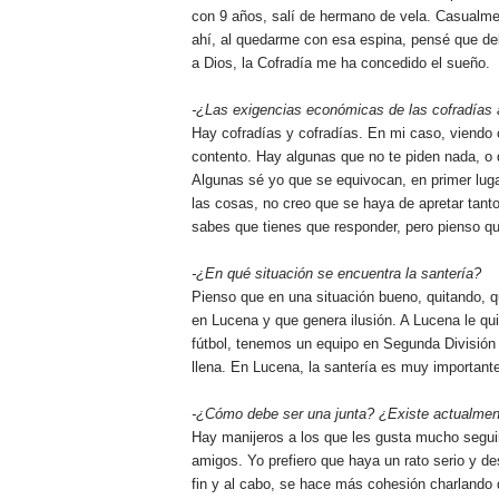
con 9 años, salí de hermano de vela. Casualme
ahí, al quedarme con esa espina, pensé que d
a Dios, la Cofradía me ha concedido el sueño.
-¿Las exigencias económicas de las cofradías
Hay cofradías y cofradías. En mi caso, viendo
contento. Hay algunas que no te piden nada, o
Algunas sé yo que se equivocan, en primer luga
las cosas, no creo que se haya de apretar tanto
sabes que tienes que responder, pero pienso q
-¿En qué situación se encuentra la santería?
Pienso que en una situación bueno, quitando, 
en Lucena y que genera ilusión. A Lucena le qui
fútbol, tenemos un equipo en Segunda División 
llena. En Lucena, la santería es muy important
-¿Cómo debe ser una junta? ¿Existe actualmen
Hay manijeros a los que les gusta mucho seguir
amigos. Yo prefiero que haya un rato serio y de
fin y al cabo, se hace más cohesión charlando