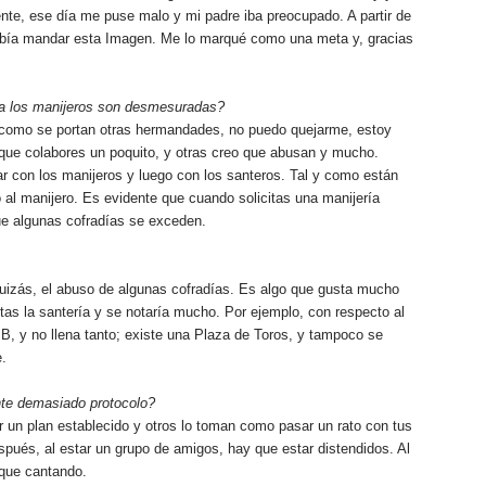
nte, ese día me puse malo y mi padre iba preocupado. A partir de
ebía mandar esta Imagen. Me lo marqué como una meta y, gracias
 a los manijeros son desmesuradas?
 como se portan otras hermandades, no puedo quejarme, estoy
 que colabores un poquito, y otras creo que abusan y mucho.
r con los manijeros y luego con los santeros. Tal y como están
 al manijero. Es evidente que cuando solicitas una manijería
ue algunas cofradías se exceden.
quizás, el abuso de algunas cofradías. Es algo que gusta mucho
tas la santería y se notaría mucho. Por ejemplo, con respecto al
B, y no llena tanto; existe una Plaza de Toros, y tampoco se
e.
te demasiado protocolo?
 un plan establecido y otros lo toman como pasar un rato con tus
spués, al estar un grupo de amigos, hay que estar distendidos. Al
 que cantando.