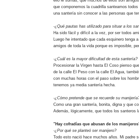
ello le sumas, que muchos de ellos son amigos 
que componemos la cuadrilla santeamos todos l
una santería sin conocer a las personas que te
-¿Qué pautas has utilizado para situar a los sa
Ha sido fácil y difícil a la vez, por ser todos
Luego he intentado que cada esquinero tenga a
amigos de toda la vida porque es imposible, per
-¿Cuál es la mayor dificultad de esta santería?
Procesionar la Virgen hasta El Coso pienso que 
de la calle El Peso con la calle El Agua, tam
con muchas horas con el paso sobre los hombros
tenemos ya media santería hecha.
-¿Cómo pretende que se recuerde su manijería
Como una gran santería, bonita, digna y que c
Además, lógicamente, que todos los santeros la
"Hay cofradías que abusan de los manijeros
-¿Por qué se planteó ser manijero?
Todo esto nació hace muchos años. Mi padre se 