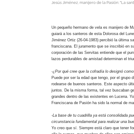
Jesús Jiménez, manijero de la Pasión: "La sant
.
Un pequeño hermano de vela es manijero de Ma
guiará a los santeros de esta Dolorosa del Lun
Jiménez Ortiz (26-04-1983) percibió la última s
franciscana. El juramento que se inscribió en s
corporación de las Servitas entiende que el pun
lazos perdurables de amistad determinan el triu
-¿Por qué cree que la cofradía lo designó com
Puede por ser la edad que tengo, por el grupo 
rodearse de buenos santeros. Este aspecto últ
juntos. De la misma forma, tal vez buscaban g
grandes dentro de las existentes en Lucena. Yo 
Franciscana de Pasión ha sido la normal de man
-La base de tu cuadrilla ya está consolidada p
circunstancia fundamental para realizar una bu
Yo creo que sí. Siempre está claro que tener f