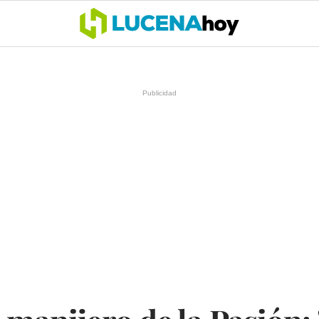
OCIO
COFRADÍAS
DEPORTES
OPINIÓN
CÓRDOBA
SALU