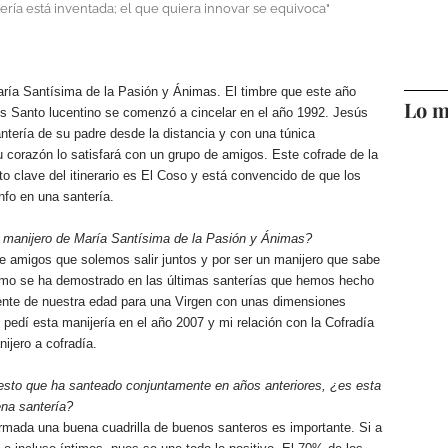
ería está inventada; el que quiera innovar se equivoca"
ría Santísima de la Pasión y Ánimas. El timbre que este año
Lo m
es Santo lucentino se comenzó a cincelar en el año 1992. Jesús
antería de su padre desde la distancia y con una túnica
u corazón lo satisfará con un grupo de amigos. Este cofrade de la
to clave del itinerario es El Coso y está convencido de que los
nfo en una santería.
o manijero de María Santísima de la Pasión y Ánimas?
de amigos que solemos salir juntos y por ser un manijero que sabe
imo se ha demostrado en las últimas santerías que hemos hecho
ente de nuestra edad para una Virgen con unas dimensiones
pedí esta manijería en el año 2007 y mi relación con la Cofradía
ijero a cofradía.
uesto que ha santeado conjuntamente en años anteriores, ¿es esta
ena santería?
ormada una buena cuadrilla de buenos santeros es importante. Si a