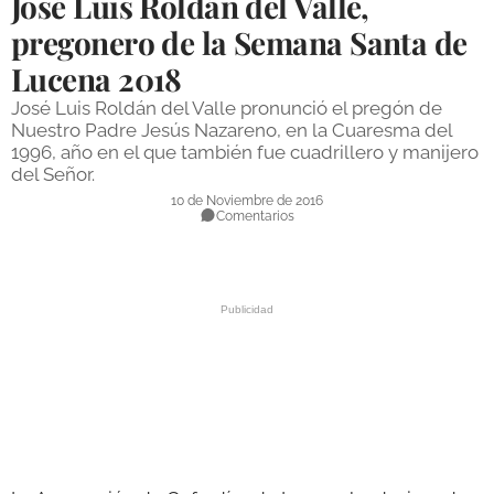
José Luis Roldán del Valle,
DEPORTES
pregonero de la Semana Santa de
Lucena 2018
COMPETICIONES
José Luis Roldán del Valle pronunció el pregón de
DEPORTE BASE
Nuestro Padre Jesús Nazareno, en la Cuaresma del
1996, año en el que también fue cuadrillero y manijero
OPINIÓN
del Señor.
VENTANA CIUDADANA
10 de Noviembre de 2016
Comentarios
CÓRDOBA
PROVINCIA
SUBBÉTICA HOY
SALUD
OBRAS
NECROLÓGICAS