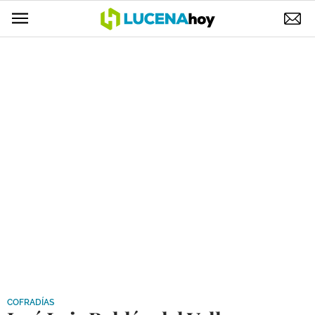
POLÍTICA
AYUNTAMIENTO
ELECCIONES
SUCESOS
ECONOMÍA
DESARROLLO LOCAL
LUCENA EMPRESAS
OCIO
COFRADÍAS
COFRADÍAS