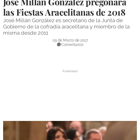
José Millán González pregonará
DEPORTES
las Fiestas Aracelitanas de 2018
COMPETICIONES
José Millán González es secretario de la Junta de
Gobierno de la cofradía aracelitana y miembro de la
DEPORTE BASE
misma desde 2011
09 de Marzo de 2017
OPINIÓN
Comentarios
VENTANA CIUDADANA
CÓRDOBA
PROVINCIA
SUBBÉTICA HOY
SALUD
OBRAS
NECROLÓGICAS