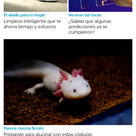
El aliado para tu hogar
No eran tan locas
Limpieza inteligente que te
¿Sabías que algunas
ahorra tiempo y esfuerzo
predicciones ya se
cumplieron?
Parece ciencia ficción
Prepárate para alucinar con estas criaturas