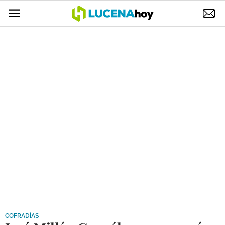
POLÍTICA
AYUNTAMIENTO
ELECCIONES
SUCESOS
ECONOMÍA
DESARROLLO LOCAL
LUCENA EMPRESAS
OCIO
COFRADÍAS
COFRADÍAS