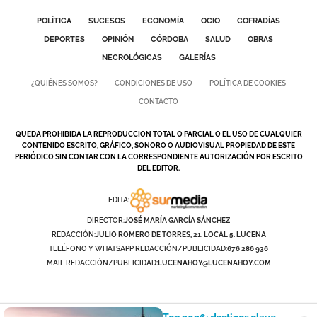
POLÍTICA
SUCESOS
ECONOMÍA
OCIO
COFRADÍAS
DEPORTES
OPINIÓN
CÓRDOBA
SALUD
OBRAS
NECROLÓGICAS
GALERÍAS
¿QUIÉNES SOMOS?
CONDICIONES DE USO
POLÍTICA DE COOKIES
CONTACTO
QUEDA PROHIBIDA LA REPRODUCCION TOTAL O PARCIAL O EL USO DE CUALQUIER
CONTENIDO ESCRITO, GRÁFICO, SONORO O AUDIOVISUAL PROPIEDAD DE ESTE
PERIÓDICO SIN CONTAR CON LA CORRESPONDIENTE AUTORIZACIÓN POR ESCRITO
DEL EDITOR.
EDITA:
DIRECTOR:
JOSÉ MARÍA GARCÍA SÁNCHEZ
REDACCIÓN:
JULIO ROMERO DE TORRES, 21. LOCAL 5. LUCENA
TELÉFONO Y WHATSAPP REDACCIÓN/PUBLICIDAD:
676 286 936
MAIL REDACCIÓN/PUBLICIDAD:
LUCENAHOY@LUCENAHOY.COM