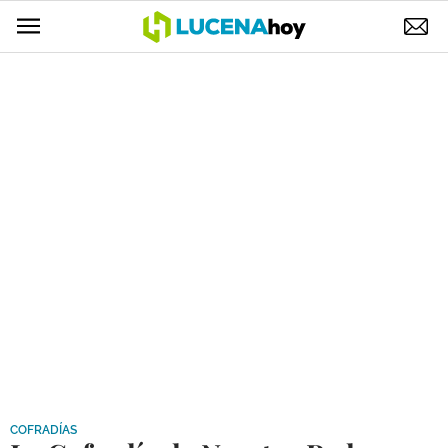
POLÍTICA
AYUNTAMIENTO
ELECCIONES
SUCESOS
ECONOMÍA
DESARROLLO LOCAL
LUCENA EMPRESAS
OCIO
COFRADÍAS
COFRADÍAS