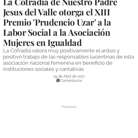
La Cofradía de Nuestro Padre
DEPORTES
Jesus del Valle otorga el XIII
Premio 'Prudencio Uzar' a la
COMPETICIONES
Labor Social a la Asociación
DEPORTE BASE
Mujeres en Igualdad
OPINIÓN
La Cofradía valora muy positivamente el arduo y
VENTANA CIUDADANA
positivo trabajo de las responsables lucentinas de esta
asociación nacional femenina en beneficio de
CÓRDOBA
instituciones sociales y caritativas
29 de Abril de 2017
Comentarios
PROVINCIA
SUBBÉTICA HOY
SALUD
OBRAS
NECROLÓGICAS