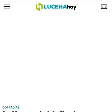
POLÍTICA
AYUNTAMIENTO
ELECCIONES
SUCESOS
ECONOMÍA
DESARROLLO LOCAL
LUCENA EMPRESAS
OCIO
COFRADÍAS
COFRADÍAS