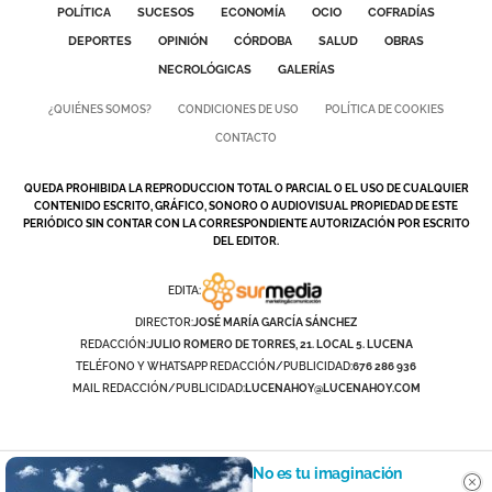
POLÍTICA
SUCESOS
ECONOMÍA
OCIO
COFRADÍAS
DEPORTES
OPINIÓN
CÓRDOBA
SALUD
OBRAS
NECROLÓGICAS
GALERÍAS
¿QUIÉNES SOMOS?
CONDICIONES DE USO
POLÍTICA DE COOKIES
CONTACTO
QUEDA PROHIBIDA LA REPRODUCCION TOTAL O PARCIAL O EL USO DE CUALQUIER
CONTENIDO ESCRITO, GRÁFICO, SONORO O AUDIOVISUAL PROPIEDAD DE ESTE
PERIÓDICO SIN CONTAR CON LA CORRESPONDIENTE AUTORIZACIÓN POR ESCRITO
DEL EDITOR.
EDITA:
DIRECTOR:
JOSÉ MARÍA GARCÍA SÁNCHEZ
REDACCIÓN:
JULIO ROMERO DE TORRES, 21. LOCAL 5. LUCENA
TELÉFONO Y WHATSAPP REDACCIÓN/PUBLICIDAD:
676 286 936
MAIL REDACCIÓN/PUBLICIDAD:
LUCENAHOY@LUCENAHOY.COM
No es tu imaginación