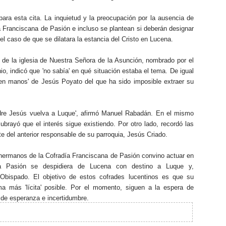
ara esta cita. La inquietud y la preocupación por la ausencia de
a Franciscana de Pasión e incluso se plantean si deberán designar
l caso de que se dilatara la estancia del Cristo en Lucena.
e la iglesia de Nuestra Señora de la Asunción, nombrado por el
o, indicó que 'no sabía' en qué situación estaba el tema. De igual
en manos' de Jesús Poyato del que ha sido imposible extraer su
Padre Jesús vuelva a Luque', afirmó Manuel Rabadán. En el mismo
y subrayó que el interés sigue existiendo. Por otro lado, recordó las
e del anterior responsable de su parroquia, Jesús Criado.
 hermanos de la Cofradía Franciscana de Pasión convino actuar en
a Pasión se despidiera de Lucena con destino a Luque y,
Obispado. El objetivo de estos cofrades lucentinos es que su
 más 'lícita' posible. Por el momento, siguen a la espera de
de esperanza e incertidumbre.