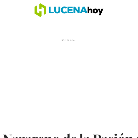
OCIO
COFRADÍAS
DEPORTES
OPINIÓN
CÓRDOBA
SALU