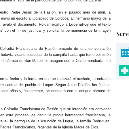
imitada a favor de la parroquia de Santo Domingo de Lucena.
uestro Padre Jesús de la Pasión, en el pasado mes de abril, la
o, envió un escrito al Obispado de Córdoba. El hermano mayor de la
n, avaló el documento. Roldán explicó a
LucenaHoy
que el texto
' con el fin de justificar y solicitar la permanencia de la imagen
Serv
 Cofradía Franciscana de Pasión procede de una conversación
 todavía vicario episcopal de la campiña hasta que tome posesión
 el párroco de San Mateo les aseguró que el Cristo marcharía, sin
la fecha y la forma en que se realizará el traslado, la cofradía
erés actual del pueblo de Luque. Según Jorge Roldán, las últimas
 dos años y, únicamente, se contactó con el antiguo párroco de
la Cofradía Franciscana de Pasión que su intención era convocar
en este proceso, es decir: la propia hermandad franciscana, la
alla-, la parroquia de la Asunción de Luque, la familia Rodríguez,
Padres Franciscanos, regentes de la iglesia Madre de Dios.