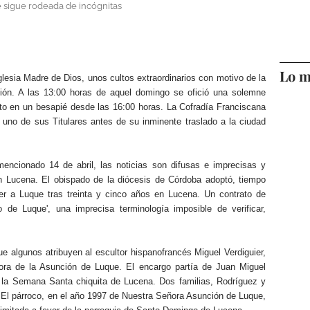
 sigue rodeada de incógnitas
Lo m
iglesia Madre de Dios, unos cultos extraordinarios con motivo de la
ón. A las 13:00 horas de aquel domingo se ofició una solemne
sto en un besapié desde las 16:00 horas. La Cofradía Franciscana
uno de sus Titulares antes de su inminente traslado a la ciudad
encionado 14 de abril, las noticias son difusas e imprecisas y
n Lucena. El obispado de la diócesis de Córdoba adoptó, tiempo
ver a Luque tras treinta y cinco años en Lucena. Un contrato de
 de Luque', una imprecisa terminología imposible de verificar,
ue algunos atribuyen al escultor hispanofrancés Miguel Verdiguier,
ora de la Asunción de Luque. El encargo partía de Juan Miguel
a la Semana Santa chiquita de Lucena. Dos familias, Rodríguez y
. El párroco, en el año 1997 de Nuestra Señora Asunción de Luque,