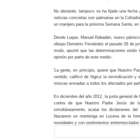
No obstante, tampoco se ha fijado una fecha p
noticias concretas son palmarias en la Cofradí
un manijero para la próxima Semana Santa, en e
Desde Luque, Manuel Rabadán, nuevo párroco d
obispo Demetrio Fernández el pasado 29 de juni
modo, apuntó que las determinaciones están '
opinión por parte de este medio-.
'La gente, en principio, quiere que Nuestro 
sentido, calificó de 'lógica' la reivindicación 
misivas enviadas a todos los afectados por part
En diciembre del año 2012, la junta general de
contra de que Nuestro Padre Jesús de l
simultáneamente, acatar los dictámenes del 
Nazareno se mantenga en Lucena de la forma
novedades y con sentimientos entremezclados 