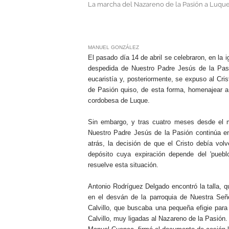
La marcha del Nazareno de la Pasión a Luque
.
MANUEL GONZÁLEZ
El pasado día 14 de abril se celebraron, en la 
despedida de Nuestro Padre Jesús de la Pasi
eucaristía y, posteriormente, se expuso al Cri
de Pasión quiso, de esta forma, homenajear a 
cordobesa de Luque.
Sin embargo, y tras cuatro meses desde el m
Nuestro Padre Jesús de la Pasión continúa e
atrás, la decisión de que el Cristo debía vol
depósito cuya expiración depende del 'pueblo
resuelve esta situación.
Antonio Rodríguez Delgado encontró la talla, q
en el desván de la parroquia de Nuestra Señ
Calvillo, que buscaba una pequeña efigie par
Calvillo, muy ligadas al Nazareno de la Pasión