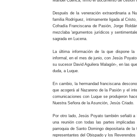
Manuel Cuenca, firmó el documento de cesión l
Después de la veneración extraordinaria a N
familia Rodríguez, íntimamente ligada al Crist
Cofradía Franciscana de Pasión, Jorge Roldá
mezclaba 'argumentos jurídicos y sentimentales
sagrada en Lucena.
La última información de la que dispone la
informal, en el mes de junio, con Jesús Poyato
su sucesor David Aguilera Malagón-, en las que
duda, a Luque.
En cambio, la hermandad franciscana desconoce 
que acogerá al Nazareno de la Pasión y el int
comunicaciones con Luque se produjeron hace
Nuestra Señora de la Asunción, Jesús Criado.
Por otro lado, Jesús Poyato también señaló a 
una reunión con todas las partes implicadas 
parroquia de Santo Domingo depositaria de la t
representantes del Obispado y los Reverendos 