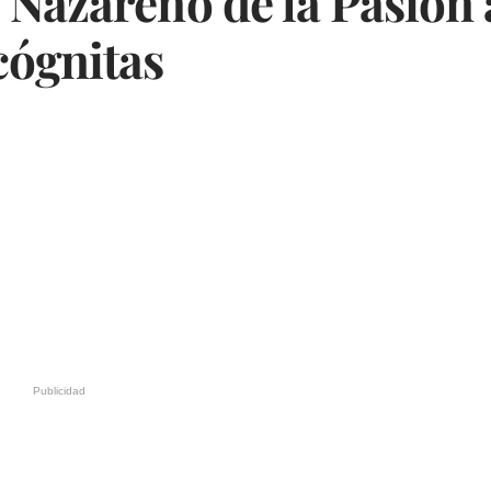
 Nazareno de la Pasión 
cógnitas