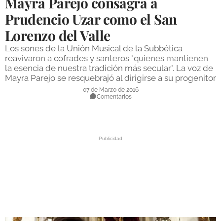
Mayra Parejo consagra a
DEPORTES
Prudencio Uzar como el San
Lorenzo del Valle
COMPETICIONES
Los sones de la Unión Musical de la Subbética
DEPORTE BASE
reavivaron a cofrades y santeros "quienes mantienen
la esencia de nuestra tradición más secular". La voz de
OPINIÓN
Mayra Parejo se resquebrajó al dirigirse a su progenitor
VENTANA CIUDADANA
07 de Marzo de 2016
Comentarios
CÓRDOBA
PROVINCIA
SUBBÉTICA HOY
SALUD
OBRAS
NECROLÓGICAS