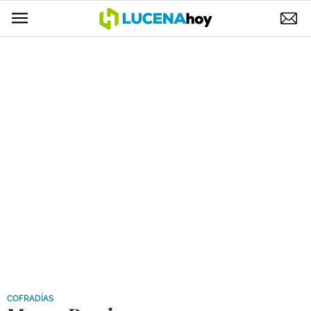
POLÍTICA
AYUNTAMIENTO
ELECCIONES
SUCESOS
ECONOMÍA
DESARROLLO LOCAL
LUCENA EMPRESAS
OCIO
COFRADÍAS
COFRADÍAS