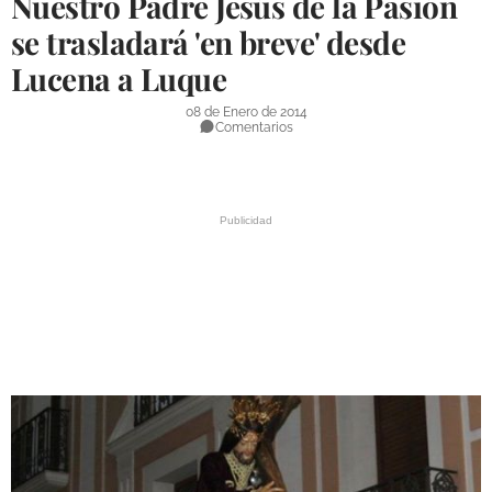
Nuestro Padre Jesús de la Pasión
DEPORTES
se trasladará 'en breve' desde
Lucena a Luque
COMPETICIONES
DEPORTE BASE
08 de Enero de 2014
Comentarios
OPINIÓN
VENTANA CIUDADANA
CÓRDOBA
PROVINCIA
SUBBÉTICA HOY
SALUD
OBRAS
NECROLÓGICAS