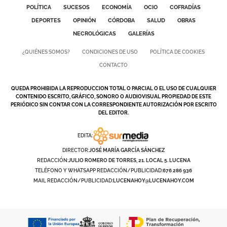
POLÍTICA
SUCESOS
ECONOMÍA
OCIO
COFRADÍAS
DEPORTES
OPINIÓN
CÓRDOBA
SALUD
OBRAS
NECROLÓGICAS
GALERÍAS
¿QUIÉNES SOMOS?
CONDICIONES DE USO
POLÍTICA DE COOKIES
CONTACTO
QUEDA PROHIBIDA LA REPRODUCCION TOTAL O PARCIAL O EL USO DE CUALQUIER
CONTENIDO ESCRITO, GRÁFICO, SONORO O AUDIOVISUAL PROPIEDAD DE ESTE
PERIÓDICO SIN CONTAR CON LA CORRESPONDIENTE AUTORIZACIÓN POR ESCRITO
DEL EDITOR.
EDITA:
DIRECTOR:
JOSÉ MARÍA GARCÍA SÁNCHEZ
REDACCIÓN:
JULIO ROMERO DE TORRES, 21. LOCAL 5. LUCENA
TELÉFONO Y WHATSAPP REDACCIÓN/PUBLICIDAD:
676 286 936
MAIL REDACCIÓN/PUBLICIDAD:
LUCENAHOY@LUCENAHOY.COM