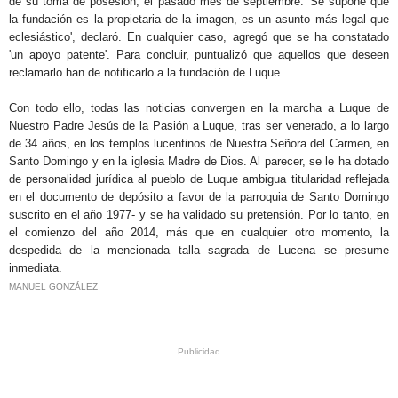
de su toma de posesión, el pasado mes de septiembre. 'Se supone que
la fundación es la propietaria de la imagen, es un asunto más legal que
eclesiástico', declaró. En cualquier caso, agregó que se ha constatado
'un apoyo patente'. Para concluir, puntualizó que aquellos que deseen
reclamarlo han de notificarlo a la fundación de Luque.
Con todo ello, todas las noticias convergen en la marcha a Luque de
Nuestro Padre Jesús de la Pasión a Luque, tras ser venerado, a lo largo
de 34 años, en los templos lucentinos de Nuestra Señora del Carmen, en
Santo Domingo y en la iglesia Madre de Dios. Al parecer, se le ha dotado
de personalidad jurídica al pueblo de Luque ambigua titularidad reflejada
en el documento de depósito a favor de la parroquia de Santo Domingo
suscrito en el año 1977- y se ha validado su pretensión. Por lo tanto, en
el comienzo del año 2014, más que en cualquier otro momento, la
despedida de la mencionada talla sagrada de Lucena se presume
inmediata.
MANUEL GONZÁLEZ