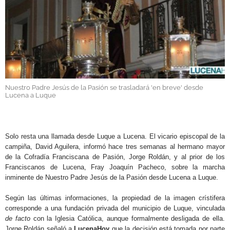
GALERÍAS
Nuestro Padre Jesús de la Pasión se trasladará 'en breve' desde
Lucena a Luque
.
Solo resta una llamada desde Luque a Lucena. El vicario episcopal de la
campiña, David Aguilera, informó hace tres semanas al hermano mayor
de la Cofradía Franciscana de Pasión, Jorge Roldán, y al prior de los
Franciscanos de Lucena, Fray Joaquín Pacheco, sobre la marcha
inminente de Nuestro Padre Jesús de la Pasión desde Lucena a Luque.
Según las últimas informaciones, la propiedad de la imagen crístifera
corresponde a una fundación privada del municipio de Luque, vinculada
de facto
con la Iglesia Católica, aunque formalmente desligada de ella.
Jorge Roldán señaló a
LucenaHoy
que la decisión está tomada por parte