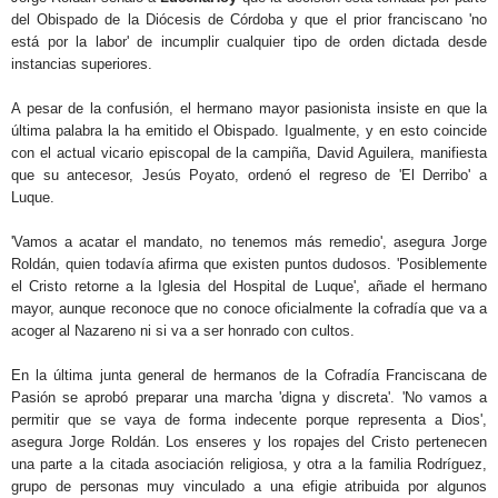
del Obispado de la Diócesis de Córdoba y que el prior franciscano 'no
está por la labor' de incumplir cualquier tipo de orden dictada desde
instancias superiores.
A pesar de la confusión, el hermano mayor pasionista insiste en que la
última palabra la ha emitido el Obispado. Igualmente, y en esto coincide
con el actual vicario episcopal de la campiña, David Aguilera, manifiesta
que su antecesor, Jesús Poyato, ordenó el regreso de 'El Derribo' a
Luque.
'Vamos a acatar el mandato, no tenemos más remedio', asegura Jorge
Roldán, quien todavía afirma que existen puntos dudosos. 'Posiblemente
el Cristo retorne a la Iglesia del Hospital de Luque', añade el hermano
mayor, aunque reconoce que no conoce oficialmente la cofradía que va a
acoger al Nazareno ni si va a ser honrado con cultos.
En la última junta general de hermanos de la Cofradía Franciscana de
Pasión se aprobó preparar una marcha 'digna y discreta'. 'No vamos a
permitir que se vaya de forma indecente porque representa a Dios',
asegura Jorge Roldán. Los enseres y los ropajes del Cristo pertenecen
una parte a la citada asociación religiosa, y otra a la familia Rodríguez,
grupo de personas muy vinculado a una efigie atribuida por algunos