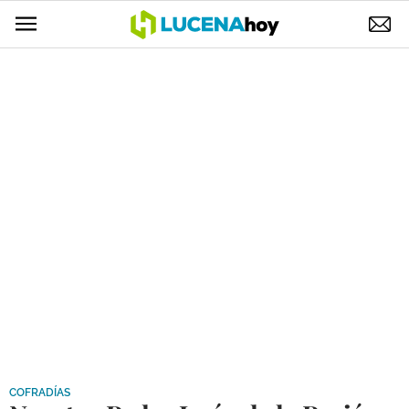
POLÍTICA
AYUNTAMIENTO
ELECCIONES
SUCESOS
ECONOMÍA
DESARROLLO LOCAL
LUCENA EMPRESAS
OCIO
COFRADÍAS
COFRADÍAS