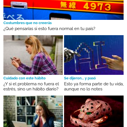
Costumbres que no creerás
¿Qué pensarías si esto fuera normal en tu país?
Cuidado con este hábito
Se dijeron… y pasó
¿Y si el problema no fuera el
Esto ya forma parte de tu vida,
estrés, sino un hábito diario?
aunque no lo notes