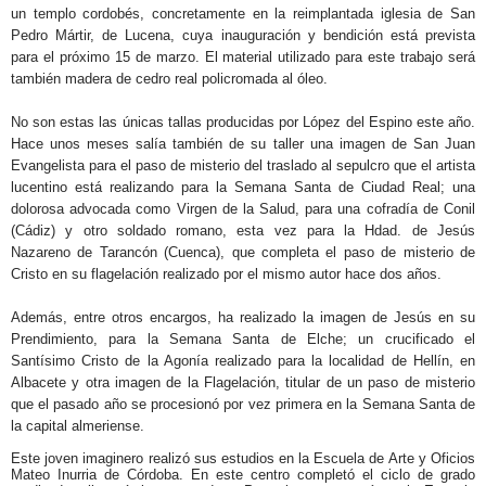
un templo cordobés, concretamente en la reimplantada iglesia de San
Pedro Mártir, de Lucena, cuya inauguración y bendición está prevista
para el próximo 15 de marzo. El material utilizado para este trabajo será
también madera de cedro real policromada al óleo.
No son estas las únicas tallas producidas por López del Espino este año.
Hace unos meses salía también de su taller una imagen de San Juan
Evangelista
para el paso de misterio del traslado al sepulcro que el artista
lucentino está realizando para la Semana Santa de Ciudad Real; una
dolorosa advocada como Virgen de la Salud, para una cofradía de Conil
(Cádiz) y otro soldado romano, esta vez para la Hdad. de Jesús
Nazareno de Tarancón (Cuenca), que completa
el paso de misterio de
Cristo en su flagelación realizado por el mismo autor hace dos años.
Además, entre otros encargos, ha realizado la imagen de Jesús en su
Prendimiento, para la Semana Santa de Elche; un crucificado el
Santísimo Cristo de la Agonía realizado para la localidad de Hellín, en
Albacete y otra imagen de la Flagelación, titular de un paso de misterio
que el pasado año se procesionó por vez primera en la Semana Santa de
la capital almeriense.
Este joven imaginero realizó sus estudios en la Escuela de Arte y Oficios
Mateo Inurria de Córdoba. En este centro completó el ciclo de grado