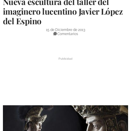
Nueva escultura del taller del
DEPORTES
imaginero lucentino Javier López
del Espino
COMPETICIONES
DEPORTE BASE
15 de Diciembre de 2013
Comentarios
OPINIÓN
VENTANA CIUDADANA
CÓRDOBA
PROVINCIA
SUBBÉTICA HOY
SALUD
OBRAS
NECROLÓGICAS