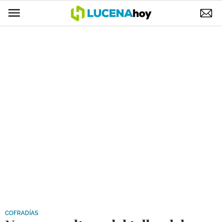
POLÍTICA
AYUNTAMIENTO
ELECCIONES
SUCESOS
ECONOMÍA
DESARROLLO LOCAL
LUCENA EMPRESAS
OCIO
COFRADÍAS
COFRADÍAS