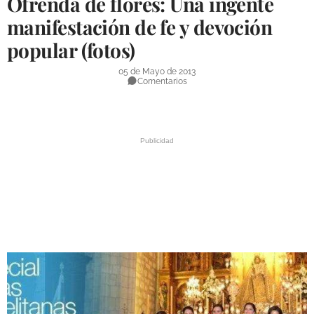
Ofrenda de flores: Una ingente
DEPORTES
manifestación de fe y devoción
popular (fotos)
COMPETICIONES
DEPORTE BASE
05 de Mayo de 2013
Comentarios
OPINIÓN
VENTANA CIUDADANA
CÓRDOBA
PROVINCIA
SUBBÉTICA HOY
SALUD
OBRAS
NECROLÓGICAS