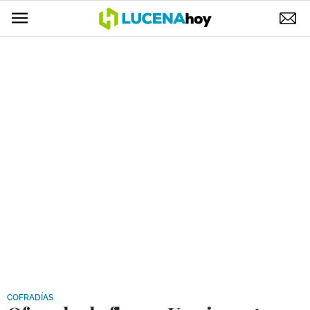
POLÍTICA
AYUNTAMIENTO
ELECCIONES
SUCESOS
ECONOMÍA
DESARROLLO LOCAL
LUCENA EMPRESAS
OCIO
COFRADÍAS
COFRADÍAS