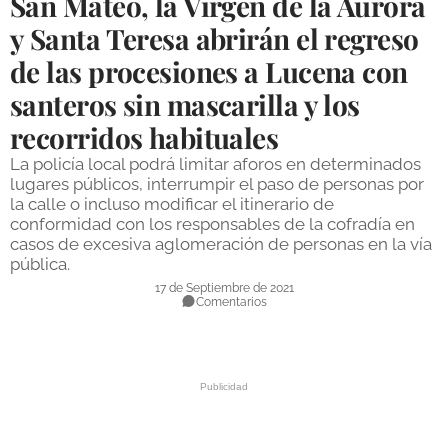
San Mateo, la Virgen de la Aurora
DEPORTES
y Santa Teresa abrirán el regreso
de las procesiones a Lucena con
COMPETICIONES
santeros sin mascarilla y los
DEPORTE BASE
recorridos habituales
OPINIÓN
La policía local podrá limitar aforos en determinados
VENTANA CIUDADANA
lugares públicos, interrumpir el paso de personas por
la calle o incluso modificar el itinerario de
CÓRDOBA
conformidad con los responsables de la cofradía en
casos de excesiva aglomeración de personas en la vía
pública.
PROVINCIA
17 de Septiembre de 2021
SUBBÉTICA HOY
Comentarios
SALUD
OBRAS
NECROLÓGICAS