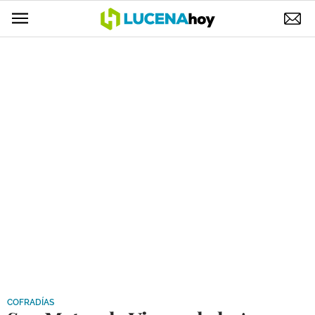
POLÍTICA
AYUNTAMIENTO
ELECCIONES
SUCESOS
ECONOMÍA
DESARROLLO LOCAL
LUCENA EMPRESAS
OCIO
COFRADÍAS
COFRADÍAS