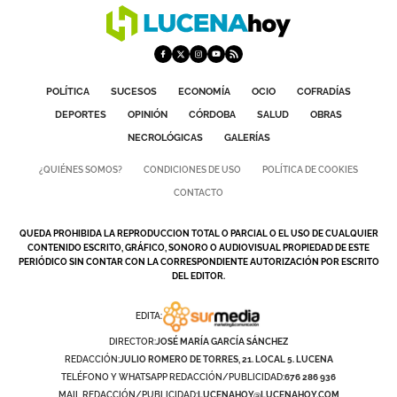
POLÍTICA
SUCESOS
ECONOMÍA
OCIO
COFRADÍAS
DEPORTES
OPINIÓN
CÓRDOBA
SALUD
OBRAS
NECROLÓGICAS
GALERÍAS
¿QUIÉNES SOMOS?
CONDICIONES DE USO
POLÍTICA DE COOKIES
CONTACTO
QUEDA PROHIBIDA LA REPRODUCCION TOTAL O PARCIAL O EL USO DE CUALQUIER
CONTENIDO ESCRITO, GRÁFICO, SONORO O AUDIOVISUAL PROPIEDAD DE ESTE
PERIÓDICO SIN CONTAR CON LA CORRESPONDIENTE AUTORIZACIÓN POR ESCRITO
DEL EDITOR.
EDITA:
DIRECTOR:
JOSÉ MARÍA GARCÍA SÁNCHEZ
REDACCIÓN:
JULIO ROMERO DE TORRES, 21. LOCAL 5. LUCENA
TELÉFONO Y WHATSAPP REDACCIÓN/PUBLICIDAD:
676 286 936
MAIL REDACCIÓN/PUBLICIDAD:
LUCENAHOY@LUCENAHOY.COM