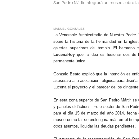
San Pedro Mártir integrará un museo sobre la 
.
MANUEL GONZÁLEZ
La Venerable Archicofradía de Nuestro Padre
sobre la historia de la hermandad en la igles
galerías superiores del templo. El hermano 
LucenaHoy
que la idea es fusionar dos de l
permanente única.
Gonzalo Beato explicó que la intención es enf
asesorará a la asociación religiosa para diseña
Lucena el proyecto y el parecer de los dirigent
En esta zona superior de San Pedro Mártir se vi
y paneles didácticos. Este sector de San Pedro
para el día 15 de marzo del año 2014, fecha e
museo como tal se prolongará más en el tiempo
otros asuntos, liquidar las deudas pendientes.