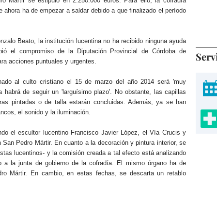
o Mártir se estipuló en 2.250.000 euros. Para ello, la cofradía
 ahora ha de empezar a saldar debido a que finalizado el período
alo Beato, la institución lucentina no ha recibido ninguna ayuda
ibió el compromiso de la Diputación Provincial de Córdoba de
Serv
ara acciones puntuales y urgentes.
inado al culto cristiano el 15 de marzo del año 2014 será 'muy
a habrá de seguir un 'larguísimo plazo'. No obstante, las capillas
uras pintadas o de talla estarán concluidas. Además, ya se han
ancos, el sonido y la iluminación.
o el escultor lucentino Francisco Javier López, el Vía Crucis y
San Pedro Mártir. En cuanto a la decoración y pintura interior, se
istas lucentinos- y la comisión creada a tal efecto está analizando
ivo a la junta de gobierno de la cofradía. El mismo órgano ha de
dro Mártir. En cambio, en estas fechas, se descarta un retablo