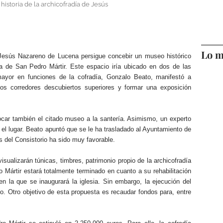
historia de la archicofradía de Jesús
Lo m
 Jesús Nazareno de Lucena persigue concebir un museo histórico
ia de San Pedro Mártir. Este espacio iría ubicado en dos de las
mayor en funciones de la cofradía, Gonzalo Beato, manifestó a
os corredores descubiertos superiores y formar una exposición
ocar también el citado museo a la santería. Asimismo, un experto
r el lugar. Beato apuntó que se le ha trasladado al Ayuntamiento de
es del Consistorio ha sido muy favorable.
sualizarán túnicas, timbres, patrimonio propio de la archicofradía
 Mártir estará totalmente terminado en cuanto a su rehabilitación
n la que se inaugurará la iglesia. Sin embargo, la ejecución del
. Otro objetivo de esta propuesta es recaudar fondos para, entre