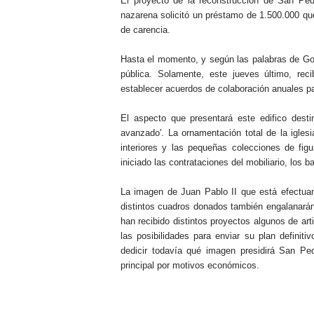
El proyecto de la reconstrucción de San Pedr
nazarena solicitó un préstamo de 1.500.000 que
de carencia.
Hasta el momento, y según las palabras de Gonz
pública. Solamente, este jueves último, rec
establecer acuerdos de colaboración anuales p
El aspecto que presentará este edifico dest
avanzado'. La ornamentación total de la iglesi
interiores y las pequeñas colecciones de fig
iniciado las contrataciones del mobiliario, los b
La imagen de Juan Pablo II que está efectuand
distintos cuadros donados también engalanarán 
han recibido distintos proyectos algunos de art
las posibilidades para enviar su plan definit
dedicir todavía qué imagen presidirá San Pe
principal por motivos económicos.
.