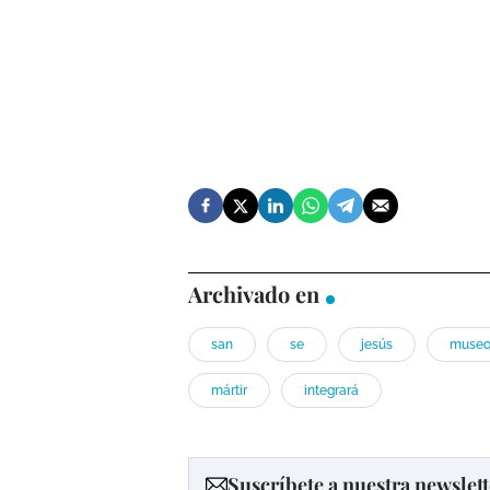
Archivado en
san
se
jesús
muse
mártir
integrará
Suscríbete a nuestra newslett