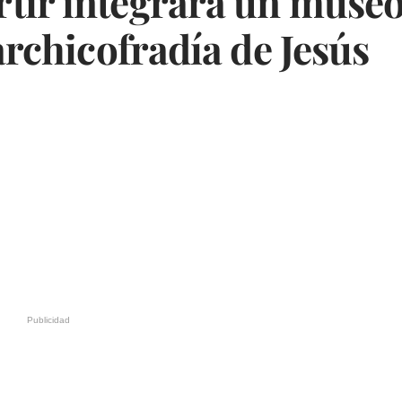
tir integrará un museo
 archicofradía de Jesús