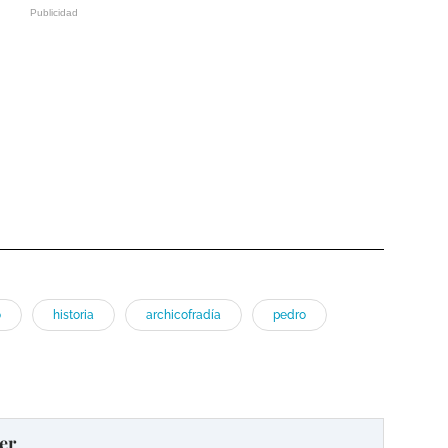
o
historia
archicofradía
pedro
er