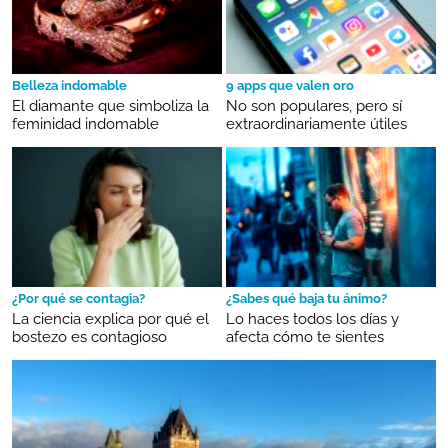
Belleza indomable
9 apps que valen oro
El diamante que simboliza la
No son populares, pero sí
feminidad indomable
extraordinariamente útiles
¿Por qué se contagia?
¿Sabes qué baja tu ánimo?
La ciencia explica por qué el
Lo haces todos los días y
bostezo es contagioso
afecta cómo te sientes