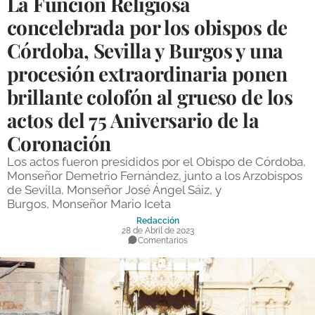
La Función Religiosa
DEPORTES
concelebrada por los obispos de
Córdoba, Sevilla y Burgos y una
COMPETICIONES
procesión extraordinaria ponen
DEPORTE BASE
brillante colofón al grueso de los
OPINIÓN
actos del 75 Aniversario de la
VENTANA CIUDADANA
Coronación
CÓRDOBA
Los actos fueron presididos por el Obispo de Córdoba,
Monseñor Demetrio Fernández, junto a los Arzobispos
PROVINCIA
de Sevilla, Monseñor José Ángel Sáiz, y
Burgos, Monseñor Mario Iceta
SUBBÉTICA HOY
Redacción
28 de Abril de 2023
SALUD
Comentarios
OBRAS
NECROLÓGICAS