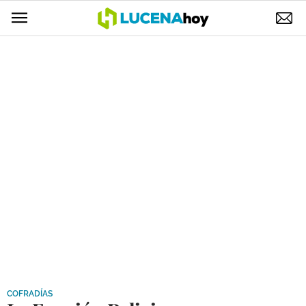
POLÍTICA
AYUNTAMIENTO
ELECCIONES
SUCESOS
ECONOMÍA
DESARROLLO LOCAL
LUCENA EMPRESAS
OCIO
COFRADÍAS
COFRADÍAS