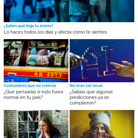
¿Sabes qué baja tu ánimo?
Lo haces todos los días y afecta cómo te sientes
Costumbres que no creerás
No eran tan locas
¿Qué pensarías si esto fuera
¿Sabías que algunas
normal en tu país?
predicciones ya se
cumplieron?