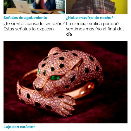
Señales de agotamiento
¿Notas más frío de noche?
¿Te sientes cansado sin razón?
La ciencia explica por qué
Estas señales lo explican
sentimos más frío al final del
día
Lujo con carácter