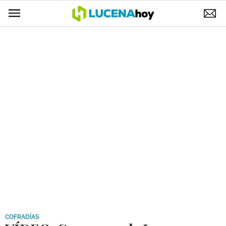
POLÍTICA
AYUNTAMIENTO
ELECCIONES
SUCESOS
ECONOMÍA
DESARROLLO LOCAL
LUCENA EMPRESAS
OCIO
COFRADÍAS
COFRADÍAS