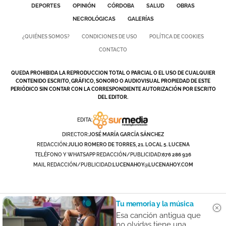
DEPORTES
OPINIÓN
CÓRDOBA
SALUD
OBRAS
NECROLÓGICAS
GALERÍAS
¿QUIÉNES SOMOS?
CONDICIONES DE USO
POLÍTICA DE COOKIES
CONTACTO
QUEDA PROHIBIDA LA REPRODUCCION TOTAL O PARCIAL O EL USO DE CUALQUIER
CONTENIDO ESCRITO, GRÁFICO, SONORO O AUDIOVISUAL PROPIEDAD DE ESTE
PERIÓDICO SIN CONTAR CON LA CORRESPONDIENTE AUTORIZACIÓN POR ESCRITO
DEL EDITOR.
EDITA:
DIRECTOR:
JOSÉ MARÍA GARCÍA SÁNCHEZ
REDACCIÓN:
JULIO ROMERO DE TORRES, 21. LOCAL 5. LUCENA
TELÉFONO Y WHATSAPP REDACCIÓN/PUBLICIDAD:
676 286 936
MAIL REDACCIÓN/PUBLICIDAD:
LUCENAHOY@LUCENAHOY.COM
Tu memoria y la música
Esa canción antigua que
no olvidas tiene una