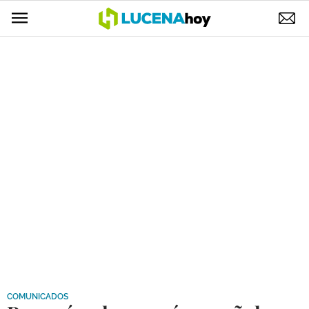
POLÍTICA
AYUNTAMIENTO
ELECCIONES
SUCESOS
ECONOMÍA
DESARROLLO LOCAL
LUCENA EMPRESAS
OCIO
COFRADÍAS
COMUNICADOS