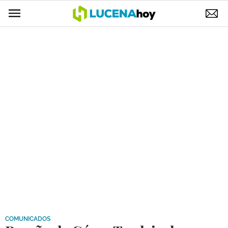
POLÍTICA
AYUNTAMIENTO
ELECCIONES
SUCESOS
ECONOMÍA
DESARROLLO LOCAL
LUCENA EMPRESAS
OCIO
COFRADÍAS
COMUNICADOS