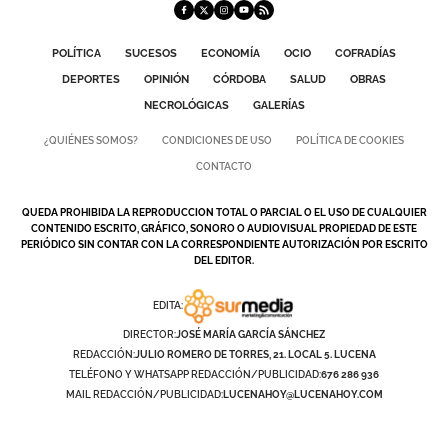
POLÍTICA
SUCESOS
ECONOMÍA
OCIO
COFRADÍAS
DEPORTES
OPINIÓN
CÓRDOBA
SALUD
OBRAS
NECROLÓGICAS
GALERÍAS
¿QUIÉNES SOMOS?
CONDICIONES DE USO
POLÍTICA DE COOKIES
CONTACTO
QUEDA PROHIBIDA LA REPRODUCCION TOTAL O PARCIAL O EL USO DE CUALQUIER
CONTENIDO ESCRITO, GRÁFICO, SONORO O AUDIOVISUAL PROPIEDAD DE ESTE
PERIÓDICO SIN CONTAR CON LA CORRESPONDIENTE AUTORIZACIÓN POR ESCRITO
DEL EDITOR.
EDITA:
DIRECTOR:
JOSÉ MARÍA GARCÍA SÁNCHEZ
REDACCIÓN:
JULIO ROMERO DE TORRES, 21. LOCAL 5. LUCENA
TELÉFONO Y WHATSAPP REDACCIÓN/PUBLICIDAD:
676 286 936
MAIL REDACCIÓN/PUBLICIDAD:
LUCENAHOY@LUCENAHOY.COM