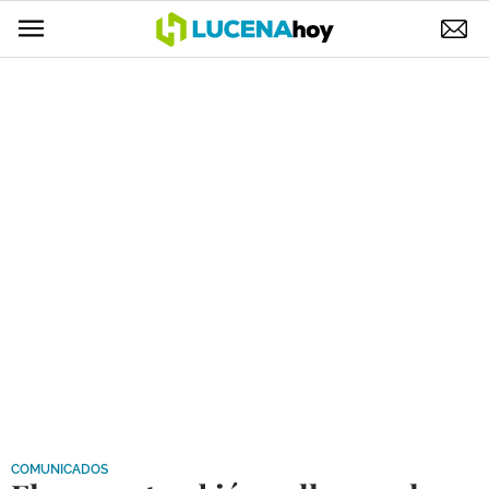
POLÍTICA
AYUNTAMIENTO
ELECCIONES
SUCESOS
ECONOMÍA
DESARROLLO LOCAL
LUCENA EMPRESAS
OCIO
COFRADÍAS
COMUNICADOS