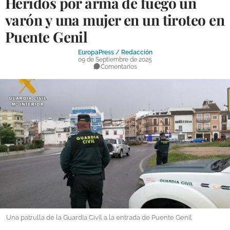
Heridos por arma de fuego un
DEPORTES
varón y una mujer en un tiroteo en
Puente Genil
COMPETICIONES
DEPORTE BASE
EuropaPress / Redacción
09 de Septiembre de 2025
Comentarios
OPINIÓN
VENTANA CIUDADANA
CÓRDOBA
PROVINCIA
SUBBÉTICA HOY
SALUD
OBRAS
Una patrulla de la Guardia Civil a la entrada de Puente Genil
NECROLÓGICAS