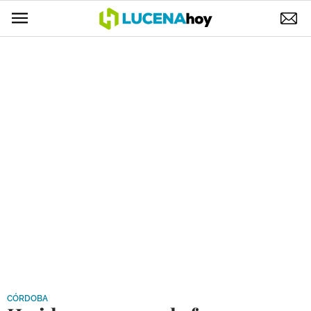
POLÍTICA
AYUNTAMIENTO
ELECCIONES
SUCESOS
ECONOMÍA
DESARROLLO LOCAL
LUCENA EMPRESAS
OCIO
COFRADÍAS
CÓRDOBA