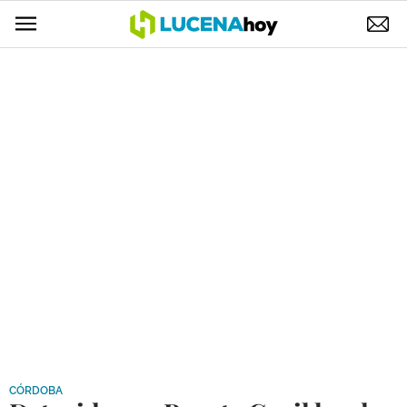
POLÍTICA
AYUNTAMIENTO
ELECCIONES
SUCESOS
ECONOMÍA
DESARROLLO LOCAL
LUCENA EMPRESAS
OCIO
COFRADÍAS
CÓRDOBA