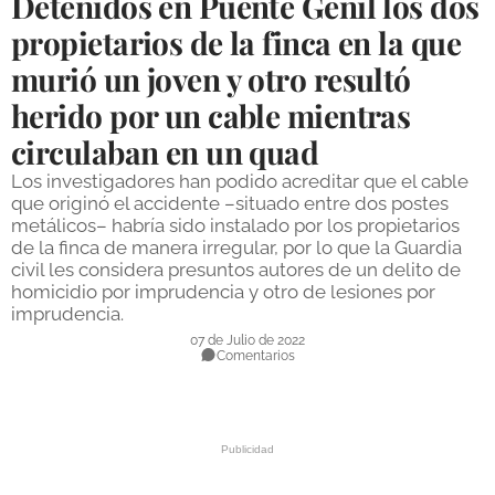
Detenidos en Puente Genil los dos
DEPORTES
propietarios de la finca en la que
murió un joven y otro resultó
COMPETICIONES
herido por un cable mientras
DEPORTE BASE
circulaban en un quad
OPINIÓN
Los investigadores han podido acreditar que el cable
VENTANA CIUDADANA
que originó el accidente –situado entre dos postes
metálicos– habría sido instalado por los propietarios
CÓRDOBA
de la finca de manera irregular, por lo que la Guardia
civil les considera presuntos autores de un delito de
homicidio por imprudencia y otro de lesiones por
PROVINCIA
imprudencia.
SUBBÉTICA HOY
07 de Julio de 2022
Comentarios
SALUD
OBRAS
NECROLÓGICAS