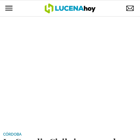
POLÍTICA
AYUNTAMIENTO
ELECCIONES
SUCESOS
ECONOMÍA
DESARROLLO LOCAL
LUCENA EMPRESAS
OCIO
COFRADÍAS
CÓRDOBA