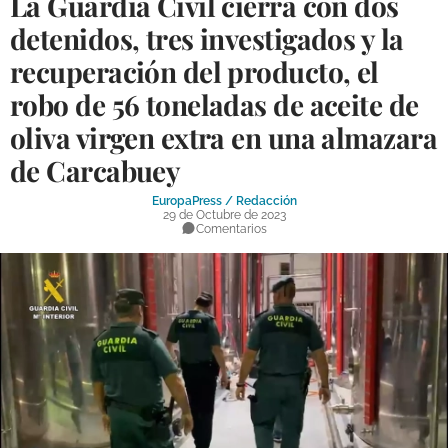
La Guardia Civil cierra con dos
DEPORTES
detenidos, tres investigados y la
recuperación del producto, el
COMPETICIONES
robo de 56 toneladas de aceite de
DEPORTE BASE
oliva virgen extra en una almazara
OPINIÓN
de Carcabuey
VENTANA CIUDADANA
EuropaPress / Redacción
29 de Octubre de 2023
CÓRDOBA
Comentarios
PROVINCIA
SUBBÉTICA HOY
SALUD
OBRAS
NECROLÓGICAS