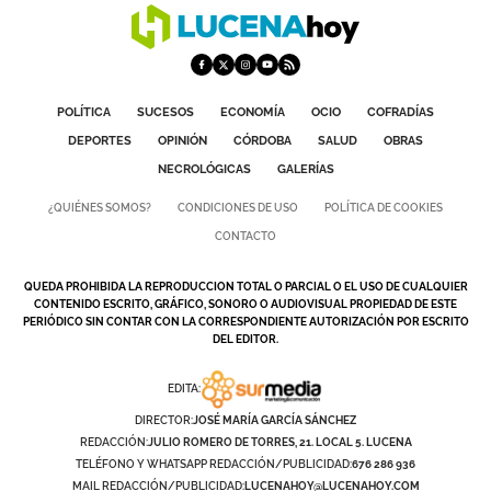
POLÍTICA
SUCESOS
ECONOMÍA
OCIO
COFRADÍAS
DEPORTES
OPINIÓN
CÓRDOBA
SALUD
OBRAS
NECROLÓGICAS
GALERÍAS
¿QUIÉNES SOMOS?
CONDICIONES DE USO
POLÍTICA DE COOKIES
CONTACTO
QUEDA PROHIBIDA LA REPRODUCCION TOTAL O PARCIAL O EL USO DE CUALQUIER
CONTENIDO ESCRITO, GRÁFICO, SONORO O AUDIOVISUAL PROPIEDAD DE ESTE
PERIÓDICO SIN CONTAR CON LA CORRESPONDIENTE AUTORIZACIÓN POR ESCRITO
DEL EDITOR.
EDITA:
DIRECTOR:
JOSÉ MARÍA GARCÍA SÁNCHEZ
REDACCIÓN:
JULIO ROMERO DE TORRES, 21. LOCAL 5. LUCENA
TELÉFONO Y WHATSAPP REDACCIÓN/PUBLICIDAD:
676 286 936
MAIL REDACCIÓN/PUBLICIDAD:
LUCENAHOY@LUCENAHOY.COM