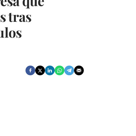
resa que
s tras
ulos