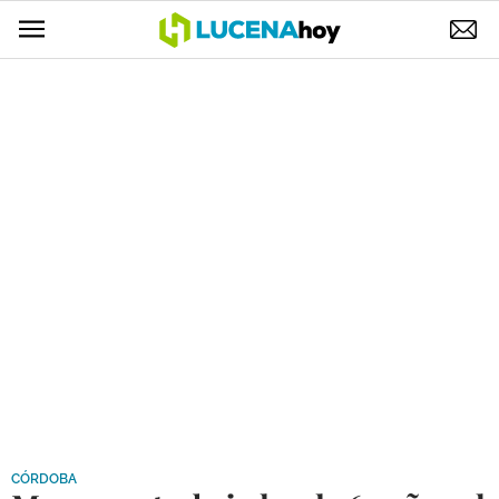
POLÍTICA
AYUNTAMIENTO
ELECCIONES
SUCESOS
ECONOMÍA
DESARROLLO LOCAL
LUCENA EMPRESAS
OCIO
COFRADÍAS
CÓRDOBA