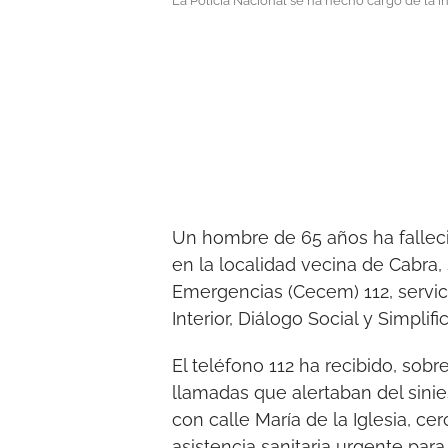
La Policía Nacional se ha hecho cargo de la 
Un hombre de 65 años ha falleci
en la localidad vecina de Cabra
Emergencias (Cecem) 112, servici
Interior, Diálogo Social y Simplif
El teléfono 112 ha recibido, sobr
llamadas que alertaban del sinie
con calle María de la Iglesia, ce
asistencia sanitaria urgente par