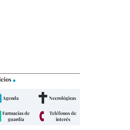
icios
Agenda
Necrológicas
Farmacias de
Teléfonos de
guardia
interés