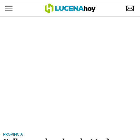
POLÍTICA
AYUNTAMIENTO
ELECCIONES
SUCESOS
ECONOMÍA
DESARROLLO LOCAL
LUCENA EMPRESAS
OCIO
COFRADÍAS
PROVINCIA