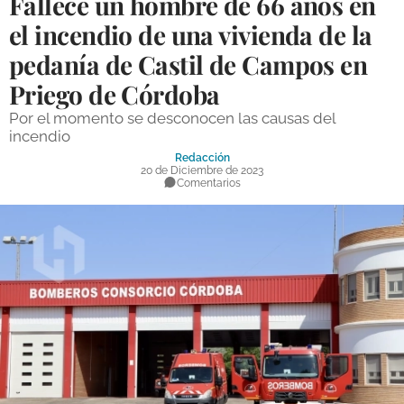
Fallece un hombre de 66 años en
DEPORTES
el incendio de una vivienda de la
pedanía de Castil de Campos en
COMPETICIONES
Priego de Córdoba
DEPORTE BASE
Por el momento se desconocen las causas del
OPINIÓN
incendio
Redacción
VENTANA CIUDADANA
20 de Diciembre de 2023
Comentarios
CÓRDOBA
PROVINCIA
SUBBÉTICA HOY
SALUD
OBRAS
NECROLÓGICAS