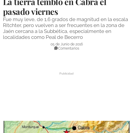
La tierra tembló en Cabra el
DEPORTES
pasado viernes
COMPETICIONES
Fue muy leve, de 1,6 grados de magnitud en la escala
Ritchter, pero vuelven a ser frecuentes en la zona de
DEPORTE BASE
Jaén cercana a la Subbética, especialmente en
localidades como Peal de Becerro
OPINIÓN
05 de Junio de 2016
Comentarios
VENTANA CIUDADANA
CÓRDOBA
PROVINCIA
SUBBÉTICA HOY
SALUD
OBRAS
NECROLÓGICAS