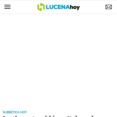
POLÍTICA
AYUNTAMIENTO
ELECCIONES
SUCESOS
ECONOMÍA
DESARROLLO LOCAL
LUCENA EMPRESAS
OCIO
COFRADÍAS
SUBBÉTICA HOY