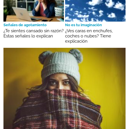
Señales de agotamiento
No es tu imaginación
¿Te sientes cansado sin razón?
¿Ves caras en enchufes,
Estas señales lo explican
coches o nubes? Tiene
explicación