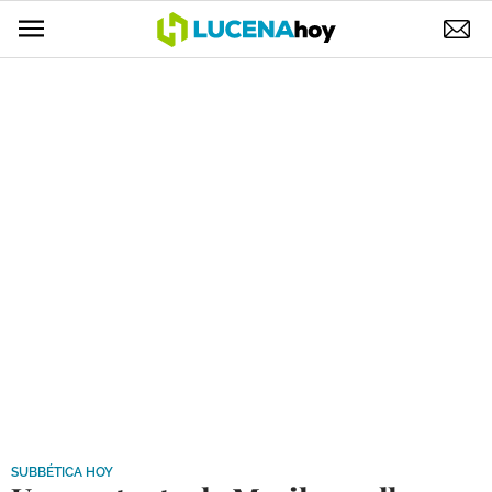
POLÍTICA
AYUNTAMIENTO
ELECCIONES
SUCESOS
ECONOMÍA
DESARROLLO LOCAL
LUCENA EMPRESAS
OCIO
COFRADÍAS
SUBBÉTICA HOY