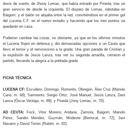
dosis de suerte, de Jhony Lomas, que había entrado por Pineda, tras un
gran servicio de desde la izquierda. El disparo de Lomas, rebotaba en
Baigorri, y el balón se alojaba entre la red, convitiéndose en el primer gol
del Lucena C.F. en el nuevo estadio y haciendo que los tres puntos se
quedarán en casa.
Pudieron cambiar las cosas, no obstante, ya que en los últimos minutos
el Lucena flojeó en defensa y dió demasiadas opciones a un Ceuta que
llevo el temor y el nerviosismo a la grada. Una gran parada de Cristian y
la expulsión de Jesús Lanza, tras ver su segunda amarilla, cerraron el
partido, llevando la alegría a la poblada grada.
FICHA TÉCNICA
LUCENA CF:
Escudero; Domingo, Romerito, Obregón, Álex Cruz (Manolo
Cano, m. 68); Sarmiento, Sergio Ortiz; José Manuel, Jesús Lanza, Dani
Lanza (Óscar Ventaja, m. 89); y Pineda (Jony Lomas, m. 70).
AD CEUTA:
Fock, Vitor Moreno, Aridane, Zamora, Baigorri, Manolo
Pérez, Sandro Mendes, Guzmán, Modeste (Berrocal, m. 72), Javi
Navarro y David Torres (Rubén, m. 82).