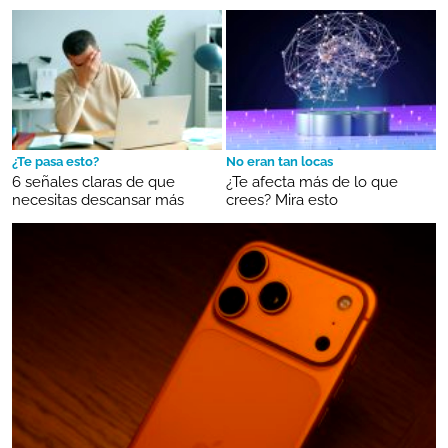
¿Te pasa esto?
No eran tan locas
6 señales claras de que
¿Te afecta más de lo que
necesitas descansar más
crees? Mira esto