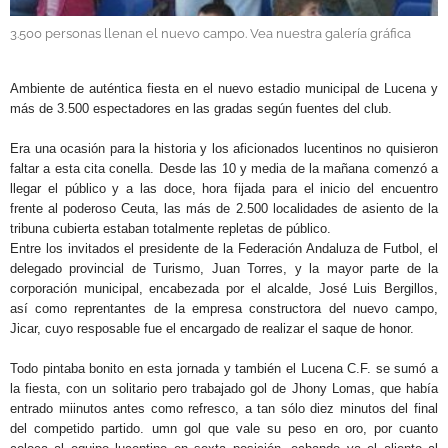
3.500 personas llenan el nuevo campo. Vea nuestra galería gráfica
.
Ambiente de auténtica fiesta en el nuevo estadio municipal de Lucena y
más de 3.500 espectadores en las gradas según fuentes del club.
Era una ocasión para la historia y los aficionados lucentinos no quisieron
faltar a esta cita conella. Desde las 10 y media de la mañana comenzó a
llegar el público y a las doce, hora fijada para el inicio del encuentro
frente al poderoso Ceuta, las más de 2.500 localidades de asiento de la
tribuna cubierta estaban totalmente repletas de público.
Entre los invitados el presidente de la Federación Andaluza de Futbol, el
delegado provincial de Turismo, Juan Torres, y la mayor parte de la
corporación municipal, encabezada por el alcalde, José Luis Bergillos,
así como reprentantes de la empresa constructora del nuevo campo,
Jicar, cuyo resposable fue el encargado de realizar el saque de honor.
Todo pintaba bonito en esta jornada y también el Lucena C.F. se sumó a
la fiesta, con un solitario pero trabajado gol de Jhony Lomas, que había
entrado miinutos antes como refresco, a tan sólo diez minutos del final
del competido partido. umn gol que vale su peso en oro, por cuanto