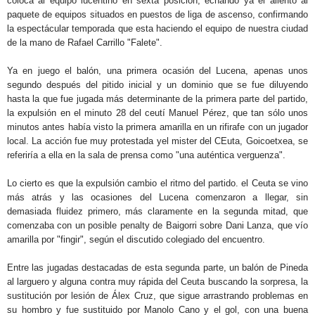
coloca al equipo lucentino en sexta posición, echando ya el aliento al
paquete de equipos situados en puestos de liga de ascenso, confirmando
la espectácular temporada que esta haciendo el equipo de nuestra ciudad
de la mano de Rafael Carrillo "Falete".
Ya en juego el balón, una primera ocasión del Lucena, apenas unos
segundo después del pitido inicial y un dominio que se fue diluyendo
hasta la que fue jugada más determinante de la primera parte del partido,
la expulsión en el minuto 28 del ceutí Manuel Pérez, que tan sólo unos
minutos antes había visto la primera amarilla en un rifirafe con un jugador
local. La acción fue muy protestada yel mister del CEuta, Goicoetxea, se
referiría a ella en la sala de prensa como "una auténtica verguenza".
Lo cierto es que la expulsión cambio el ritmo del partido. el Ceuta se vino
más atrás y las ocasiones del Lucena comenzaron a llegar, sin
demasiada fluidez primero, más claramente en la segunda mitad, que
comenzaba con un posible penalty de Baigorri sobre Dani Lanza, que vío
amarilla por "fingir", según el discutido colegiado del encuentro.
Entre las jugadas destacadas de esta segunda parte, un balón de Pineda
al larguero y alguna contra muy rápida del Ceuta buscando la sorpresa, la
sustitución por lesión de Álex Cruz, que sigue arrastrando problemas en
su hombro y fue sustituido por Manolo Cano y el gol, con una buena