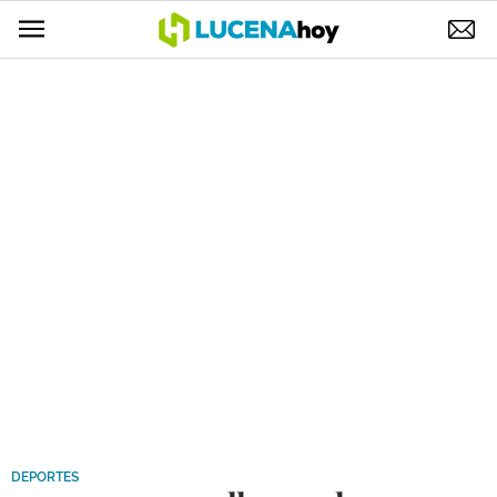
POLÍTICA
AYUNTAMIENTO
ELECCIONES
SUCESOS
ECONOMÍA
DESARROLLO LOCAL
LUCENA EMPRESAS
OCIO
COFRADÍAS
DEPORTES