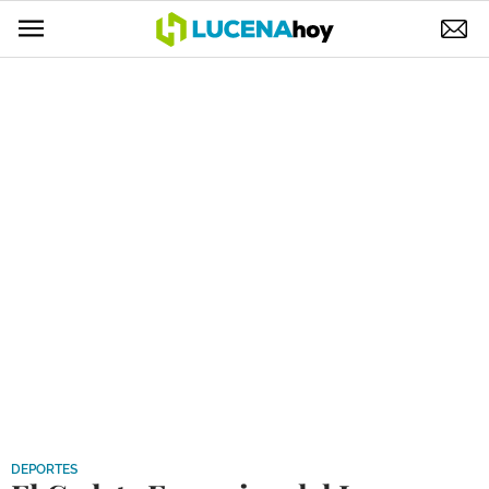
POLÍTICA
AYUNTAMIENTO
ELECCIONES
SUCESOS
ECONOMÍA
DESARROLLO LOCAL
LUCENA EMPRESAS
OCIO
COFRADÍAS
DEPORTES