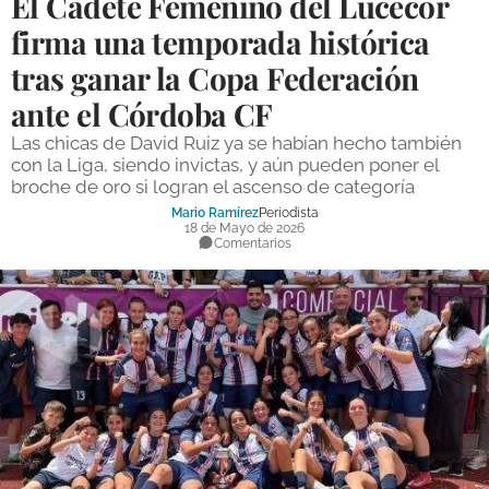
El Cadete Femenino del Lucecor
DEPORTES
firma una temporada histórica
tras ganar la Copa Federación
COMPETICIONES
ante el Córdoba CF
DEPORTE BASE
Las chicas de David Ruiz ya se habían hecho también
OPINIÓN
con la Liga, siendo invictas, y aún pueden poner el
broche de oro si logran el ascenso de categoría
VENTANA CIUDADANA
Mario Ramírez
Periodista
18 de Mayo de 2026
CÓRDOBA
Comentarios
PROVINCIA
SUBBÉTICA HOY
SALUD
OBRAS
NECROLÓGICAS