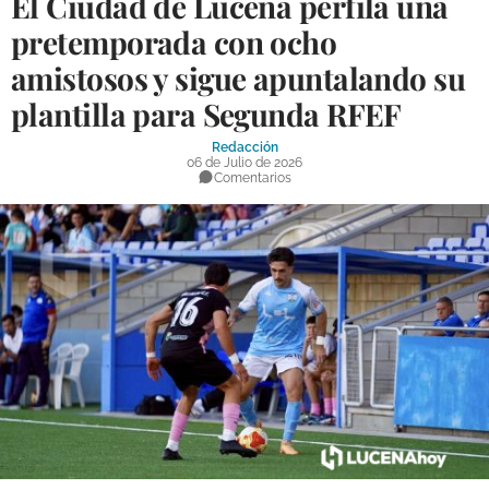
El Ciudad de Lucena perfila una
DEPORTES
pretemporada con ocho
amistosos y sigue apuntalando su
COMPETICIONES
plantilla para Segunda RFEF
DEPORTE BASE
Redacción
OPINIÓN
06 de Julio de 2026
Comentarios
VENTANA CIUDADANA
CÓRDOBA
PROVINCIA
SUBBÉTICA HOY
SALUD
OBRAS
NECROLÓGICAS