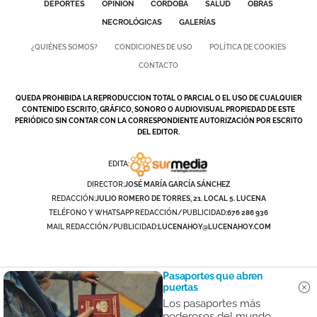
DEPORTES
OPINIÓN
CÓRDOBA
SALUD
OBRAS
NECROLÓGICAS
GALERÍAS
¿QUIÉNES SOMOS?
CONDICIONES DE USO
POLÍTICA DE COOKIES
CONTACTO
QUEDA PROHIBIDA LA REPRODUCCION TOTAL O PARCIAL O EL USO DE CUALQUIER
CONTENIDO ESCRITO, GRÁFICO, SONORO O AUDIOVISUAL PROPIEDAD DE ESTE
PERIÓDICO SIN CONTAR CON LA CORRESPONDIENTE AUTORIZACIÓN POR ESCRITO
DEL EDITOR.
EDITA:
DIRECTOR:
JOSÉ MARÍA GARCÍA SÁNCHEZ
REDACCIÓN:
JULIO ROMERO DE TORRES, 21. LOCAL 5. LUCENA
TELÉFONO Y WHATSAPP REDACCIÓN/PUBLICIDAD:
676 286 936
MAIL REDACCIÓN/PUBLICIDAD:
LUCENAHOY@LUCENAHOY.COM
Pasaportes que abren
puertas
Los pasaportes más
poderosos del mundo,