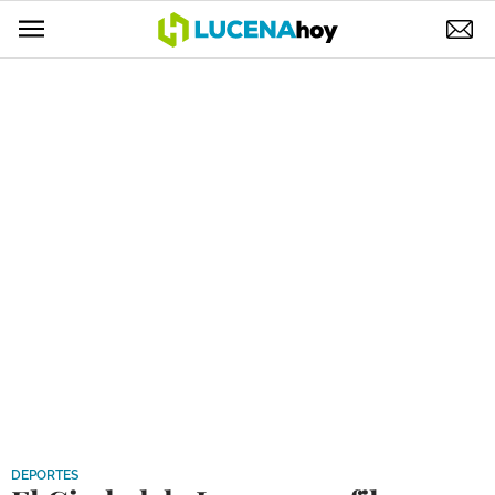
POLÍTICA
AYUNTAMIENTO
ELECCIONES
SUCESOS
ECONOMÍA
DESARROLLO LOCAL
LUCENA EMPRESAS
OCIO
COFRADÍAS
DEPORTES