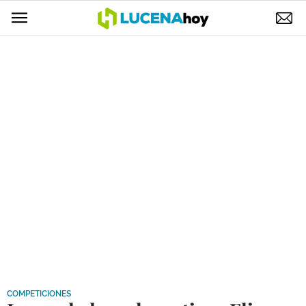
POLÍTICA
AYUNTAMIENTO
ELECCIONES
SUCESOS
ECONOMÍA
DESARROLLO LOCAL
LUCENA EMPRESAS
OCIO
COFRADÍAS
COMPETICIONES