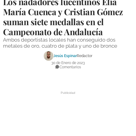
Los nadadores lucentinos Elia
DEPORTES
María Cuenca y Cristian Gómez
suman siete medallas en el
COMPETICIONES
Campeonato de Andalucía
DEPORTE BASE
Ambos deportistas locales han conseguido dos
OPINIÓN
metales de oro, cuatro de plata y uno de bronce
VENTANA CIUDADANA
Jesús Espinar
Redactor
30 de Enero de 2023
CÓRDOBA
Comentarios
PROVINCIA
SUBBÉTICA HOY
SALUD
OBRAS
NECROLÓGICAS