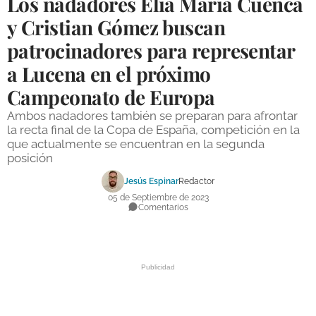
Los nadadores Elia María Cuenca
DEPORTES
y Cristian Gómez buscan
patrocinadores para representar
COMPETICIONES
a Lucena en el próximo
DEPORTE BASE
Campeonato de Europa
OPINIÓN
Ambos nadadores también se preparan para afrontar
VENTANA CIUDADANA
la recta final de la Copa de España, competición en la
que actualmente se encuentran en la segunda
CÓRDOBA
posición
Jesús Espinar
Redactor
PROVINCIA
05 de Septiembre de 2023
Comentarios
SUBBÉTICA HOY
SALUD
OBRAS
NECROLÓGICAS