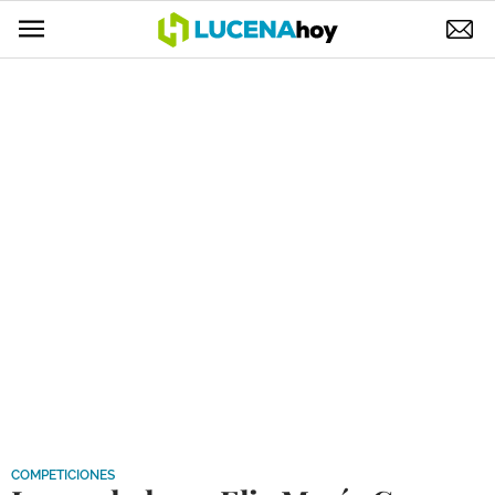
POLÍTICA
AYUNTAMIENTO
ELECCIONES
SUCESOS
ECONOMÍA
DESARROLLO LOCAL
LUCENA EMPRESAS
OCIO
COFRADÍAS
COMPETICIONES