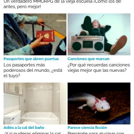
Un verdadero MMORPG de la vieja escuela ¡Cómo los de
antes, pero mejor!
Pasaportes que abren puertas
Canciones que marcan
Los pasaportes más
¿Por qué recuerdas canciones
poderosos del mundo, ¿está
viejas mejor que las nuevas?
el tuyo?
Adiós a la cal del baño
Parece ciencia ficción
¿Y si pudieras eliminar la cal
Prepárate para alucinar con