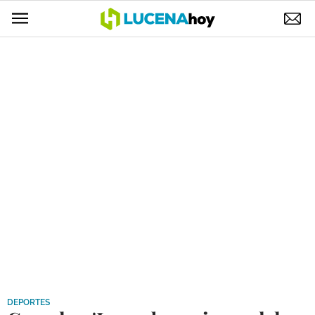
POLÍTICA
AYUNTAMIENTO
ELECCIONES
SUCESOS
ECONOMÍA
DESARROLLO LOCAL
LUCENA EMPRESAS
OCIO
COFRADÍAS
DEPORTES