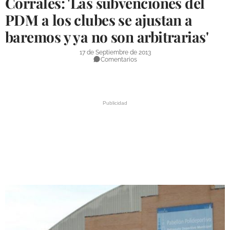
Corrales: 'Las subvenciones del
DEPORTES
PDM a los clubes se ajustan a
baremos y ya no son arbitrarias'
COMPETICIONES
DEPORTE BASE
17 de Septiembre de 2013
Comentarios
OPINIÓN
VENTANA CIUDADANA
CÓRDOBA
PROVINCIA
SUBBÉTICA HOY
SALUD
OBRAS
NECROLÓGICAS