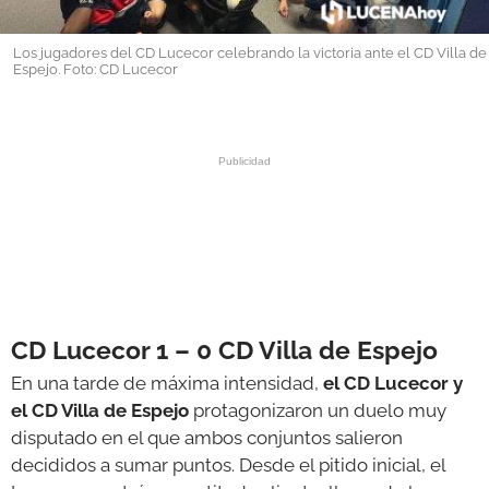
GALERÍAS
Los jugadores del CD Lucecor celebrando la victoria ante el CD Villa de
Espejo. Foto: CD Lucecor
CD Lucecor 1 – 0 CD Villa de Espejo
En una tarde de máxima intensidad,
el CD Lucecor y
el CD Villa de Espejo
protagonizaron un duelo muy
disputado en el que ambos conjuntos salieron
decididos a sumar puntos. Desde el pitido inicial, el