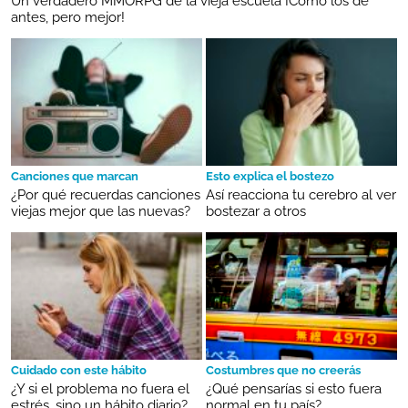
Un verdadero MMORPG de la vieja escuela ¡Cómo los de
antes, pero mejor!
Canciones que marcan
Esto explica el bostezo
¿Por qué recuerdas canciones
Así reacciona tu cerebro al ver
viejas mejor que las nuevas?
bostezar a otros
Cuidado con este hábito
Costumbres que no creerás
¿Y si el problema no fuera el
¿Qué pensarías si esto fuera
estrés, sino un hábito diario?
normal en tu país?