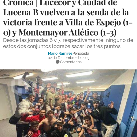
Crónica | Lucecor y Ciudad de
DEPORTES
Lucena B vuelven a la senda de la
victoria frente a Villa de Espejo (1-
COMPETICIONES
0) y Montemayor Atlético (1-3)
DEPORTE BASE
Desde las jornadas 6 y 7, respectivamente, ninguno de
OPINIÓN
estos dos conjuntos lograba sacar los tres puntos
Mario Ramírez
Periodista
VENTANA CIUDADANA
02 de Diciembre de 2025
Comentarios
CÓRDOBA
PROVINCIA
SUBBÉTICA HOY
SALUD
OBRAS
NECROLÓGICAS