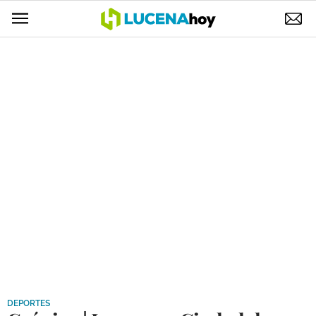
POLÍTICA
AYUNTAMIENTO
ELECCIONES
SUCESOS
ECONOMÍA
DESARROLLO LOCAL
LUCENA EMPRESAS
OCIO
COFRADÍAS
DEPORTES