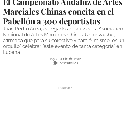
El Campeonato Andaluz de Artes
DEPORTES
Marciales Chinas concita en el
Pabellón a 300 deportistas
COMPETICIONES
Juan Pedro Ariza, delegado andaluz de la Asociación
DEPORTE BASE
Nacional de Artes Marciales Chinas-Unionwushu,
afirmaba que para su colectivo y para él mismo "es un
OPINIÓN
orgullo" celebrar "este evento de tanta categoría" en
Lucena
VENTANA CIUDADANA
23 de Junio de 2016
Comentarios
CÓRDOBA
PROVINCIA
SUBBÉTICA HOY
SALUD
OBRAS
NECROLÓGICAS