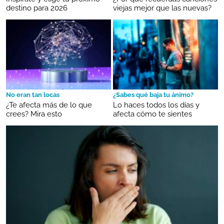
destino para 2026
viejas mejor que las nuevas?
No eran tan locas
¿Sabes qué baja tu ánimo?
¿Te afecta más de lo que
Lo haces todos los días y
crees? Mira esto
afecta cómo te sientes