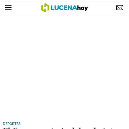
POLÍTICA
AYUNTAMIENTO
ELECCIONES
SUCESOS
ECONOMÍA
DESARROLLO LOCAL
LUCENA EMPRESAS
OCIO
COFRADÍAS
DEPORTES