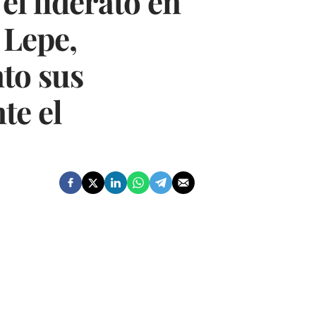
l liderato en
 Lepe,
to sus
te el