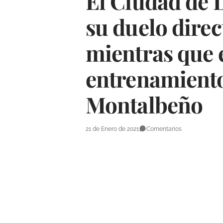
El Ciudad de 
su duelo direc
mientras que 
entrenamiento
Montalbeño
21 de Enero de 2021
Comentarios