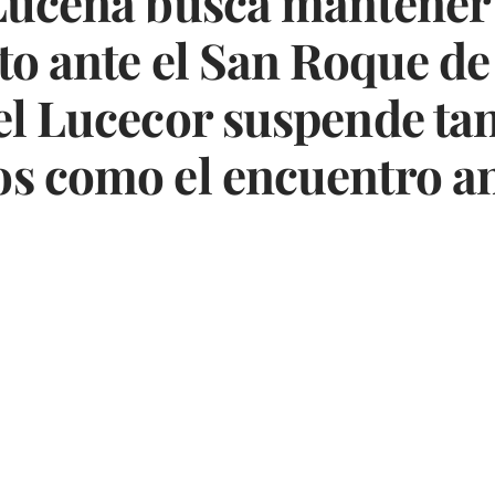
Lucena busca mantener e
to ante el San Roque de
el Lucecor suspende tan
s como el encuentro an