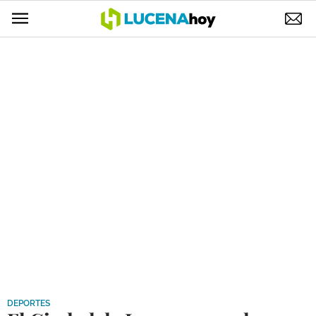
POLÍTICA
AYUNTAMIENTO
ELECCIONES
SUCESOS
ECONOMÍA
DESARROLLO LOCAL
LUCENA EMPRESAS
OCIO
COFRADÍAS
DEPORTES