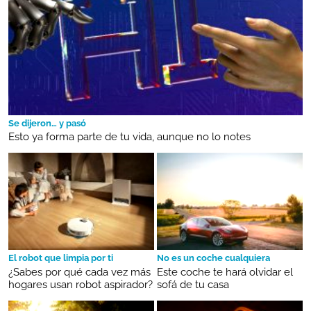
Se dijeron… y pasó
Esto ya forma parte de tu vida, aunque no lo notes
El robot que limpia por ti
No es un coche cualquiera
¿Sabes por qué cada vez más
Este coche te hará olvidar el
hogares usan robot aspirador?
sofá de tu casa