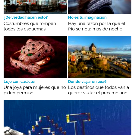
¿De verdad hacen esto?
No es tu imaginación
Costumbres que rompen
Hay una razón por la que el
todos los esquemas
frío se nota más de noche
Lujo con carácter
Dónde viajar en 2026
Una joya para mujeres que no
Los destinos que todos van a
piden permiso
querer visitar el próximo año