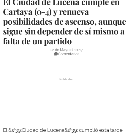
El Ciudad de Lucena cumple en
DEPORTES
Cartaya (0-4) y renueva
posibilidades de ascenso, aunque
COMPETICIONES
sigue sin depender de sí mismo a
DEPORTE BASE
falta de un partido
OPINIÓN
22 de Mayo de 2017
VENTANA CIUDADANA
Comentarios
CÓRDOBA
PROVINCIA
SUBBÉTICA HOY
SALUD
OBRAS
El &#39;Ciudad de Lucena&#39; cumplió esta tarde
NECROLÓGICAS