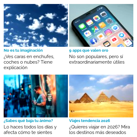
No es tu imaginación
9 apps que valen oro
¿Ves caras en enchufes,
No son populares, pero sí
coches o nubes? Tiene
extraordinariamente útiles
explicación
¿Sabes qué baja tu ánimo?
Viajes tendencia 2026
Lo haces todos los días y
¿Quieres viajar en 2026? Mira
afecta cómo te sientes
los destinos más deseados