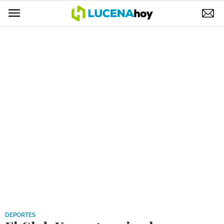
POLÍTICA
AYUNTAMIENTO
ELECCIONES
SUCESOS
ECONOMÍA
DESARROLLO LOCAL
LUCENA EMPRESAS
OCIO
COFRADÍAS
DEPORTES