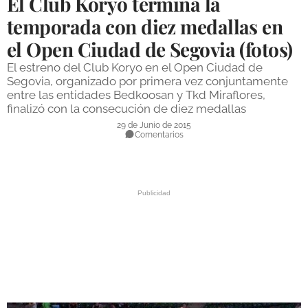
El Club Koryo termina la
DEPORTES
temporada con diez medallas en
el Open Ciudad de Segovia (fotos)
COMPETICIONES
El estreno del Club Koryo en el Open Ciudad de
DEPORTE BASE
Segovia, organizado por primera vez conjuntamente
entre las entidades Bedkoosan y Tkd Miraflores,
OPINIÓN
finalizó con la consecución de diez medallas
VENTANA CIUDADANA
29 de Junio de 2015
Comentarios
CÓRDOBA
PROVINCIA
SUBBÉTICA HOY
SALUD
OBRAS
NECROLÓGICAS