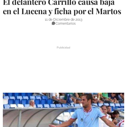
El delantero Carrillo causa baja
DEPORTES
en el Lucena y ficha por el Martos
COMPETICIONES
11 de Diciembre de 2013
Comentarios
DEPORTE BASE
OPINIÓN
VENTANA CIUDADANA
CÓRDOBA
PROVINCIA
SUBBÉTICA HOY
SALUD
OBRAS
NECROLÓGICAS