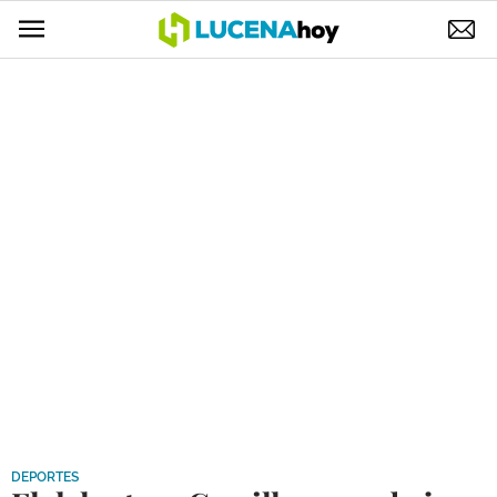
POLÍTICA
AYUNTAMIENTO
ELECCIONES
SUCESOS
ECONOMÍA
DESARROLLO LOCAL
LUCENA EMPRESAS
OCIO
COFRADÍAS
DEPORTES