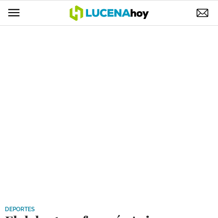
POLÍTICA
AYUNTAMIENTO
ELECCIONES
SUCESOS
ECONOMÍA
DESARROLLO LOCAL
LUCENA EMPRESAS
OCIO
COFRADÍAS
DEPORTES