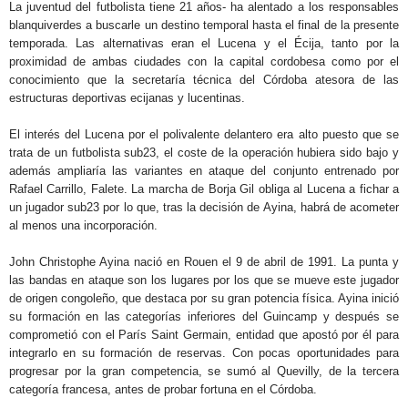
La juventud del futbolista tiene 21 años- ha alentado a los responsables
blanquiverdes a buscarle un destino temporal hasta el final de la presente
temporada. Las alternativas eran el Lucena y el Écija, tanto por la
proximidad de ambas ciudades con la capital cordobesa como por el
conocimiento que la secretaría técnica del Córdoba atesora de las
estructuras deportivas ecijanas y lucentinas.
El interés del Lucena por el polivalente delantero era alto puesto que se
trata de un futbolista sub23, el coste de la operación hubiera sido bajo y
además ampliaría las variantes en ataque del conjunto entrenado por
Rafael Carrillo, Falete. La marcha de Borja Gil obliga al Lucena a fichar a
un jugador sub23 por lo que, tras la decisión de Ayina, habrá de acometer
al menos una incorporación.
John Christophe Ayina nació en Rouen el 9 de abril de 1991. La punta y
las bandas en ataque son los lugares por los que se mueve este jugador
de origen congoleño, que destaca por su gran potencia física. Ayina inició
su formación en las categorías inferiores del Guincamp y después se
comprometió con el París Saint Germain, entidad que apostó por él para
integrarlo en su formación de reservas. Con pocas oportunidades para
progresar por la gran competencia, se sumó al Quevilly, de la tercera
categoría francesa, antes de probar fortuna en el Córdoba.
.