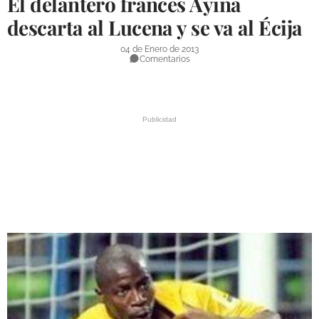
El delantero francés Ayina
DEPORTES
descarta al Lucena y se va al Écija
COMPETICIONES
04 de Enero de 2013
Comentarios
DEPORTE BASE
OPINIÓN
VENTANA CIUDADANA
CÓRDOBA
PROVINCIA
SUBBÉTICA HOY
SALUD
OBRAS
NECROLÓGICAS