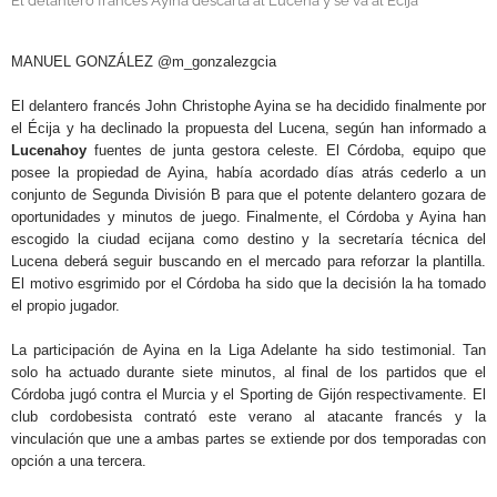
El delantero francés Ayina descarta al Lucena y se va al Écija
.
MANUEL GONZÁLEZ @m_gonzalezgcia
El delantero francés John Christophe Ayina se ha decidido finalmente por
el Écija y ha declinado la propuesta del Lucena, según han informado a
Lucenahoy
fuentes de junta gestora celeste. El Córdoba, equipo que
posee la propiedad de Ayina, había acordado días atrás cederlo a un
conjunto de Segunda División B para que el potente delantero gozara de
oportunidades y minutos de juego. Finalmente, el Córdoba y Ayina han
escogido la ciudad ecijana como destino y la secretaría técnica del
Lucena deberá seguir buscando en el mercado para reforzar la plantilla.
El motivo esgrimido por el Córdoba ha sido que la decisión la ha tomado
el propio jugador.
La participación de Ayina en la Liga Adelante ha sido testimonial. Tan
solo ha actuado durante siete minutos, al final de los partidos que el
Córdoba jugó contra el Murcia y el Sporting de Gijón respectivamente. El
club cordobesista contrató este verano al atacante francés y la
vinculación que une a ambas partes se extiende por dos temporadas con
opción a una tercera.