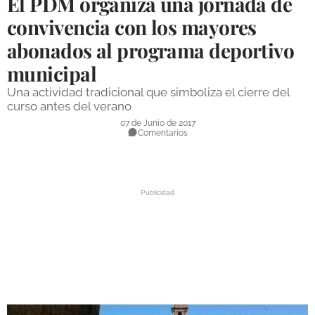
El PDM organiza una jornada de
DEPORTES
convivencia con los mayores
abonados al programa deportivo
COMPETICIONES
municipal
DEPORTE BASE
Una actividad tradicional que simboliza el cierre del
OPINIÓN
curso antes del verano
07 de Junio de 2017
VENTANA CIUDADANA
Comentarios
CÓRDOBA
PROVINCIA
SUBBÉTICA HOY
SALUD
OBRAS
NECROLÓGICAS