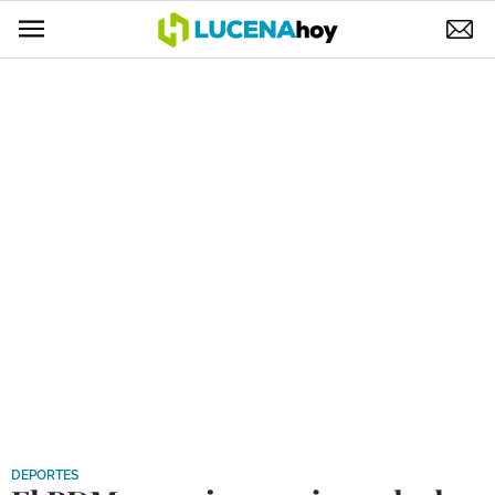
POLÍTICA
AYUNTAMIENTO
ELECCIONES
SUCESOS
ECONOMÍA
DESARROLLO LOCAL
LUCENA EMPRESAS
OCIO
COFRADÍAS
DEPORTES