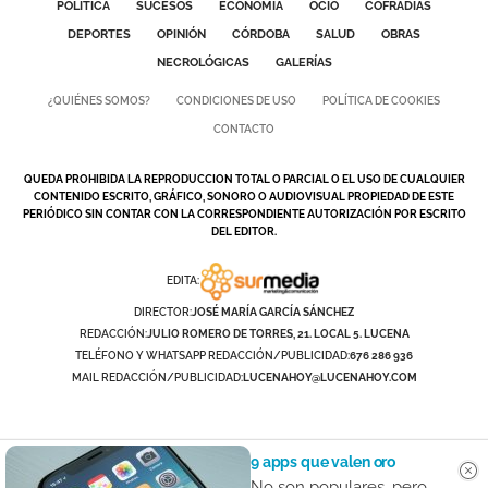
POLÍTICA
SUCESOS
ECONOMÍA
OCIO
COFRADÍAS
DEPORTES
OPINIÓN
CÓRDOBA
SALUD
OBRAS
NECROLÓGICAS
GALERÍAS
¿QUIÉNES SOMOS?
CONDICIONES DE USO
POLÍTICA DE COOKIES
CONTACTO
QUEDA PROHIBIDA LA REPRODUCCION TOTAL O PARCIAL O EL USO DE CUALQUIER
CONTENIDO ESCRITO, GRÁFICO, SONORO O AUDIOVISUAL PROPIEDAD DE ESTE
PERIÓDICO SIN CONTAR CON LA CORRESPONDIENTE AUTORIZACIÓN POR ESCRITO
DEL EDITOR.
EDITA:
DIRECTOR:
JOSÉ MARÍA GARCÍA SÁNCHEZ
REDACCIÓN:
JULIO ROMERO DE TORRES, 21. LOCAL 5. LUCENA
TELÉFONO Y WHATSAPP REDACCIÓN/PUBLICIDAD:
676 286 936
MAIL REDACCIÓN/PUBLICIDAD:
LUCENAHOY@LUCENAHOY.COM
9 apps que valen oro
No son populares, pero