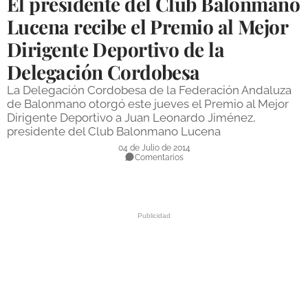
El presidente del Club Balonmano
DEPORTES
Lucena recibe el Premio al Mejor
Dirigente Deportivo de la
COMPETICIONES
Delegación Cordobesa
DEPORTE BASE
La Delegación Cordobesa de la Federación Andaluza
OPINIÓN
de Balonmano otorgó este jueves el Premio al Mejor
Dirigente Deportivo a Juan Leonardo Jiménez,
VENTANA CIUDADANA
presidente del Club Balonmano Lucena
04 de Julio de 2014
CÓRDOBA
Comentarios
PROVINCIA
SUBBÉTICA HOY
SALUD
OBRAS
NECROLÓGICAS