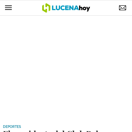
POLÍTICA
AYUNTAMIENTO
ELECCIONES
SUCESOS
ECONOMÍA
DESARROLLO LOCAL
LUCENA EMPRESAS
OCIO
COFRADÍAS
DEPORTES