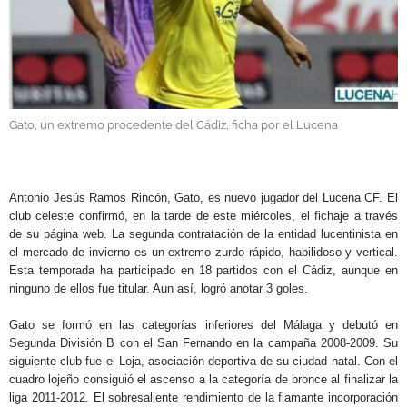
GALERÍAS
Gato, un extremo procedente del Cádiz, ficha por el Lucena
.
Antonio Jesús Ramos Rincón, Gato, es nuevo jugador del Lucena CF. El
club celeste confirmó, en la tarde de este miércoles, el fichaje a través
de su página web. La segunda contratación de la entidad lucentinista en
el mercado de invierno es un extremo zurdo rápido, habilidoso y vertical.
Esta temporada ha participado en 18 partidos con el Cádiz, aunque en
ninguno de ellos fue titular. Aun así, logró anotar 3 goles.
Gato se formó en las categorías inferiores del Málaga y debutó en
Segunda División B con el San Fernando en la campaña 2008-2009. Su
siguiente club fue el Loja, asociación deportiva de su ciudad natal. Con el
cuadro lojeño consiguió el ascenso a la categoría de bronce al finalizar la
liga 2011-2012. El sobresaliente rendimiento de la flamante incorporación