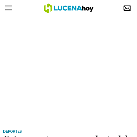
POLÍTICA
AYUNTAMIENTO
ELECCIONES
SUCESOS
ECONOMÍA
DESARROLLO LOCAL
LUCENA EMPRESAS
OCIO
COFRADÍAS
DEPORTES