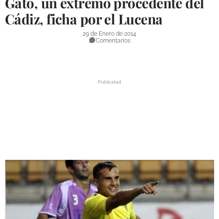
Gato, un extremo procedente del
DEPORTES
Cádiz, ficha por el Lucena
COMPETICIONES
29 de Enero de 2014
Comentarios
DEPORTE BASE
OPINIÓN
VENTANA CIUDADANA
CÓRDOBA
PROVINCIA
SUBBÉTICA HOY
SALUD
OBRAS
NECROLÓGICAS