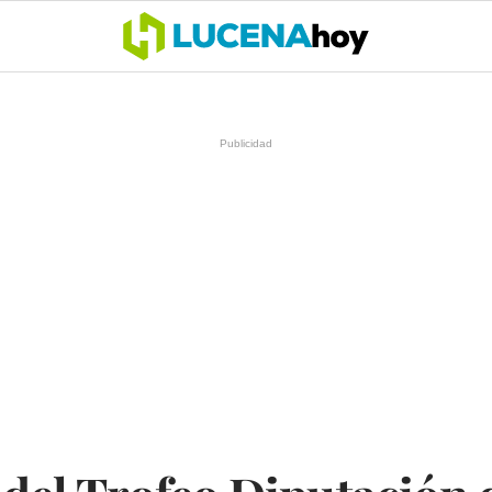
OCIO
COFRADÍAS
DEPORTES
OPINIÓN
CÓRDOBA
SALU