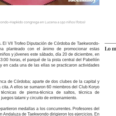
kwondo-Hapkido congrega en Lucena a 150 niños (fotos)
. El VII Trofeo Diputación de Córdoba de Taekwondo-
Lo m
ha planteado con el ánimo de promocionar estas
niños y jóvenes este sábado, día 20 de diciembre, en
:00 horas, el parqué de la pista central del Pabellón
 y en cada una de las ellas se practicaron actividades
nca de Córdoba; aparte de dos clubes de la capital y
la cita. A ellos se sumaron 60 miembros del Club Koryo
técnicas de pierna-técnica de saltos, técnica de
 juegos tatami y circuito de entrenamiento.
repartieron medallas a los concurrentes. Profesores del
n Andaluza de Taekwondo dirigieron los ejercicios. En