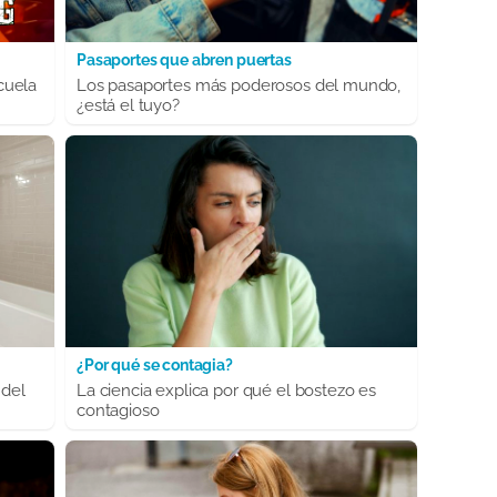
Pasaportes que abren puertas
cuela
Los pasaportes más poderosos del mundo,
¿está el tuyo?
¿Por qué se contagia?
 del
La ciencia explica por qué el bostezo es
contagioso