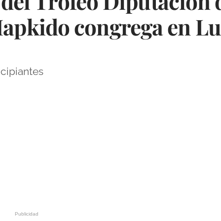
 del Trofeo Diputación 
pkido congrega en Luc
cipiantes