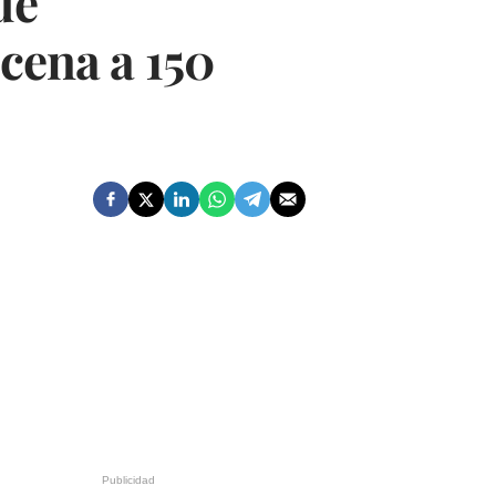
de
ena a 150