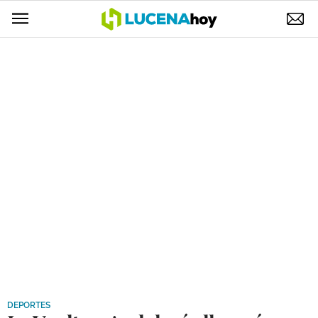
POLÍTICA
AYUNTAMIENTO
ELECCIONES
SUCESOS
ECONOMÍA
DESARROLLO LOCAL
LUCENA EMPRESAS
OCIO
COFRADÍAS
DEPORTES