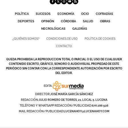
POLÍTICA
SUCESOS
ECONOMÍA
OCIO
COFRADÍAS
DEPORTES
OPINIÓN
CÓRDOBA
SALUD
OBRAS
NECROLÓGICAS
GALERÍAS
¿QUIÉNES SOMOS?
CONDICIONES DE USO
POLÍTICA DE COOKIES
CONTACTO
QUEDA PROHIBIDA LA REPRODUCCION TOTAL O PARCIAL O EL USO DE CUALQUIER
CONTENIDO ESCRITO, GRÁFICO, SONORO O AUDIOVISUAL PROPIEDAD DE ESTE
PERIÓDICO SIN CONTAR CON LA CORRESPONDIENTE AUTORIZACIÓN POR ESCRITO
DEL EDITOR.
EDITA:
DIRECTOR:
JOSÉ MARÍA GARCÍA SÁNCHEZ
REDACCIÓN:
JULIO ROMERO DE TORRES, 21. LOCAL 5. LUCENA
TELÉFONO Y WHATSAPP REDACCIÓN/PUBLICIDAD:
676 286 936
MAIL REDACCIÓN/PUBLICIDAD:
LUCENAHOY@LUCENAHOY.COM