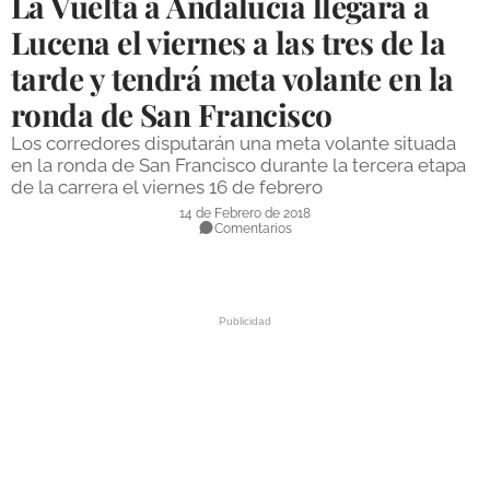
La Vuelta a Andalucía llegará a
DEPORTES
Lucena el viernes a las tres de la
tarde y tendrá meta volante en la
COMPETICIONES
ronda de San Francisco
DEPORTE BASE
Los corredores disputarán una meta volante situada
OPINIÓN
en la ronda de San Francisco durante la tercera etapa
de la carrera el viernes 16 de febrero
VENTANA CIUDADANA
14 de Febrero de 2018
Comentarios
CÓRDOBA
PROVINCIA
SUBBÉTICA HOY
SALUD
OBRAS
NECROLÓGICAS