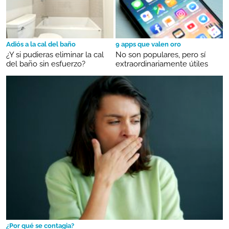
Adiós a la cal del baño
9 apps que valen oro
¿Y si pudieras eliminar la cal
No son populares, pero sí
del baño sin esfuerzo?
extraordinariamente útiles
¿Por qué se contagia?