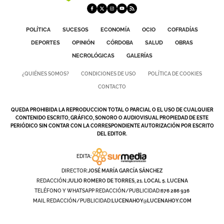
POLÍTICA
SUCESOS
ECONOMÍA
OCIO
COFRADÍAS
DEPORTES
OPINIÓN
CÓRDOBA
SALUD
OBRAS
NECROLÓGICAS
GALERÍAS
¿QUIÉNES SOMOS?
CONDICIONES DE USO
POLÍTICA DE COOKIES
CONTACTO
QUEDA PROHIBIDA LA REPRODUCCION TOTAL O PARCIAL O EL USO DE CUALQUIER
CONTENIDO ESCRITO, GRÁFICO, SONORO O AUDIOVISUAL PROPIEDAD DE ESTE
PERIÓDICO SIN CONTAR CON LA CORRESPONDIENTE AUTORIZACIÓN POR ESCRITO
DEL EDITOR.
EDITA:
DIRECTOR:
JOSÉ MARÍA GARCÍA SÁNCHEZ
REDACCIÓN:
JULIO ROMERO DE TORRES, 21. LOCAL 5. LUCENA
TELÉFONO Y WHATSAPP REDACCIÓN/PUBLICIDAD:
676 286 936
MAIL REDACCIÓN/PUBLICIDAD:
LUCENAHOY@LUCENAHOY.COM