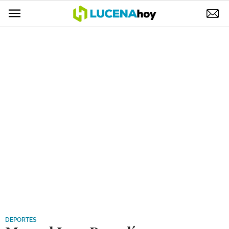
POLÍTICA
AYUNTAMIENTO
ELECCIONES
SUCESOS
ECONOMÍA
DESARROLLO LOCAL
LUCENA EMPRESAS
OCIO
COFRADÍAS
DEPORTES