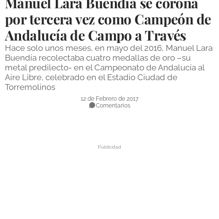
Manuel Lara Buendía se corona
DEPORTES
por tercera vez como Campeón de
Andalucía de Campo a Través
COMPETICIONES
Hace solo unos meses, en mayo del 2016, Manuel Lara
DEPORTE BASE
Buendía recolectaba cuatro medallas de oro –su
metal predilecto- en el Campeonato de Andalucía al
OPINIÓN
Aire Libre, celebrado en el Estadio Ciudad de
Torremolinos
VENTANA CIUDADANA
12 de Febrero de 2017
Comentarios
CÓRDOBA
PROVINCIA
SUBBÉTICA HOY
SALUD
OBRAS
NECROLÓGICAS