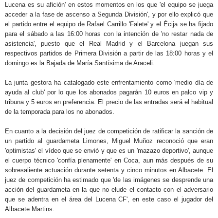
Lucena es su afición' en estos momentos en los que 'el equipo se juega
acceder a la fase de ascenso a Segunda División', y por ello explicó que
el partido entre el equipo de Rafael Carrillo 'Falete' y el Écija se ha fijado
para el sábado a las 16:00 horas con la intención de 'no restar nada de
asistencia', puesto que el Real Madrid y el Barcelona juegan sus
respectivos partidos de Primera División a partir de las 18:00 horas y el
domingo es la Bajada de María Santísima de Araceli.
La junta gestora ha catalogado este enfrentamiento como 'medio día de
ayuda al club' por lo que los abonados pagarán 10 euros en palco vip y
tribuna y 5 euros en preferencia. El precio de las entradas será el habitual
de la temporada para los no abonados.
En cuanto a la decisión del juez de competición de ratificar la sanción de
un partido al guardameta Limones, Miguel Muñoz reconoció que eran
'optimistas' el vídeo que se envió y que es un 'mazazo deportivo', aunque
el cuerpo técnico 'confía plenamente' en Coca, aun más después de su
sobresaliente actuación durante setenta y cinco minutos en Albacete. El
juez de competición ha estimado que 'de las imágenes se desprende una
acción del guardameta en la que no elude el contacto con el adversario
que se adentra en el área del Lucena CF', en este caso el jugador del
Albacete Martins.