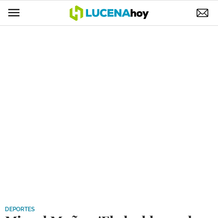
POLÍTICA
AYUNTAMIENTO
ELECCIONES
SUCESOS
ECONOMÍA
DESARROLLO LOCAL
LUCENA EMPRESAS
OCIO
COFRADÍAS
DEPORTES