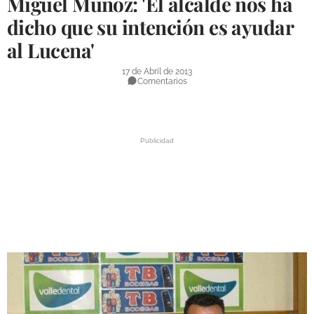
Miguel Muñoz: 'El alcalde nos ha
DEPORTES
dicho que su intención es ayudar
al Lucena'
COMPETICIONES
DEPORTE BASE
17 de Abril de 2013
Comentarios
OPINIÓN
VENTANA CIUDADANA
CÓRDOBA
PROVINCIA
SUBBÉTICA HOY
SALUD
OBRAS
NECROLÓGICAS