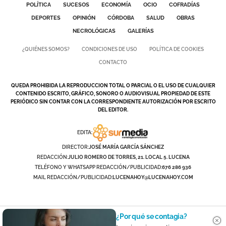
POLÍTICA
SUCESOS
ECONOMÍA
OCIO
COFRADÍAS
DEPORTES
OPINIÓN
CÓRDOBA
SALUD
OBRAS
NECROLÓGICAS
GALERÍAS
¿QUIÉNES SOMOS?
CONDICIONES DE USO
POLÍTICA DE COOKIES
CONTACTO
QUEDA PROHIBIDA LA REPRODUCCION TOTAL O PARCIAL O EL USO DE CUALQUIER
CONTENIDO ESCRITO, GRÁFICO, SONORO O AUDIOVISUAL PROPIEDAD DE ESTE
PERIÓDICO SIN CONTAR CON LA CORRESPONDIENTE AUTORIZACIÓN POR ESCRITO
DEL EDITOR.
EDITA:
DIRECTOR:
JOSÉ MARÍA GARCÍA SÁNCHEZ
REDACCIÓN:
JULIO ROMERO DE TORRES, 21. LOCAL 5. LUCENA
TELÉFONO Y WHATSAPP REDACCIÓN/PUBLICIDAD:
676 286 936
MAIL REDACCIÓN/PUBLICIDAD:
LUCENAHOY@LUCENAHOY.COM
¿Por qué se contagia?